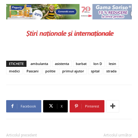
ETICHETE
ambulanta
asistenta
barbat
Ion D
lesin
medici
Pascani
politie
primul ajutor
spital
strada
Facebook
X
Pinterest
Articolul precedent
Articolul următor