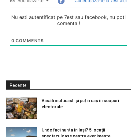
Abonează-te
Conectează-te la 7est aici
Nu esti autentificat pe 7est sau facebook, nu poti
comenta !
0
COMMENTS
Recente
Vasâli multicash și puțin caș în scopuri
electorale
Unde faci nunta în Iași? 5 locații
spectaculoase pentru evenimente