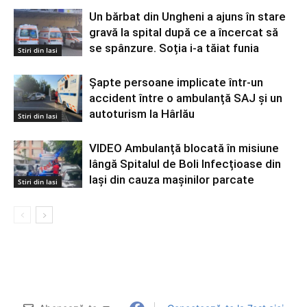
Un bărbat din Ungheni a ajuns în stare
gravă la spital după ce a încercat să
se spânzure. Soția i-a tăiat funia
Stiri din Iasi
Șapte persoane implicate într-un
accident între o ambulanță SAJ și un
autoturism la Hârlău
Stiri din Iasi
VIDEO Ambulanță blocată în misiune
lângă Spitalul de Boli Infecțioase din
Iași din cauza mașinilor parcate
Stiri din Iasi