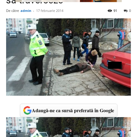
să traverseze
De către
admin
-
17 februarie 2014
91
0
Adaugă-ne ca sursă preferată în Google