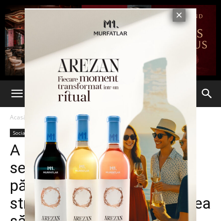
Acasă
Social
Social
A căzut ca secerat în fața
sediului Poliției. Un
pășcănean a leșinat pe
stradă, în timp ce se pregătea