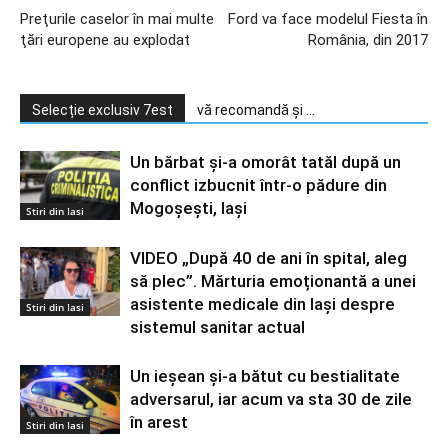
Preţurile caselor în mai multe
Ford va face modelul Fiesta în
ţări europene au explodat
România, din 2017
Selecție exclusiv 7est
vă recomandă și ...
Un bărbat și-a omorât tatăl după un
conflict izbucnit într-o pădure din
Mogoșești, Iași
Stiri din Iasi
VIDEO „După 40 de ani în spital, aleg
să plec”. Mărturia emoționantă a unei
asistente medicale din Iași despre
Stiri din Iasi
sistemul sanitar actual
Un ieșean și-a bătut cu bestialitate
adversarul, iar acum va sta 30 de zile
în arest
Stiri din Iasi