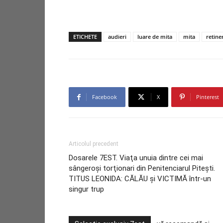
ETICHETE
audieri
luare de mita
mita
retine
Facebook
X
Pinterest
Articolul precedent
Dosarele 7EST. Viaţa unuia dintre cei mai
sângeroşi torţionari din Penitenciarul Piteşti.
TITUS LEONIDA: CĂLĂU şi VICTIMĂ într-un
singur trup