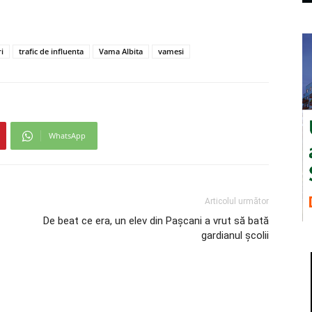
ri
trafic de influenta
Vama Albita
vamesi
WhatsApp
Articolul următor
De beat ce era, un elev din Pașcani a vrut să bată
gardianul școlii