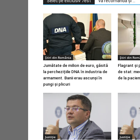
Selecție exclusiv 7est
vă recomandă și ...
Știri din România
Știri din Rom
Jumătate de milion de euro, găsită
Flagrant și 
la perchezițiile DNA în industria de
de stat: med
armament. Banii erau ascunși în
de la pacie
pungi și plicuri
Justiție
Justiție