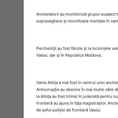
Anchetatorii au monitorizat grupul suspect 
supraveghere și microfoane montate în vam
Percheziții au fost făcute și la locuințele vam
Vaslui, dar și în Republica Moldova.
Vama Albiţa a mai fost în centrul unei anchet
Anticorupţie au descins în mai multe vămi din
la Albiţa au fost trimişi în judecată pentru l
frontieră au ajuns în faţa magistraţilor. Anch
de şeful poliţiei de frontieră Vaslui.