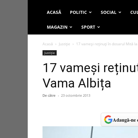
ACASĂ
POLITIC
SOCIAL
CUL
MAGAZIN
SPORT
Acasă
Justiție
17 vameși reținuți în dosarul Mită l
Justiție
17 vameși reținuț
Vama Albița
De către
-
23 octombrie 2013
Adaugă-ne c