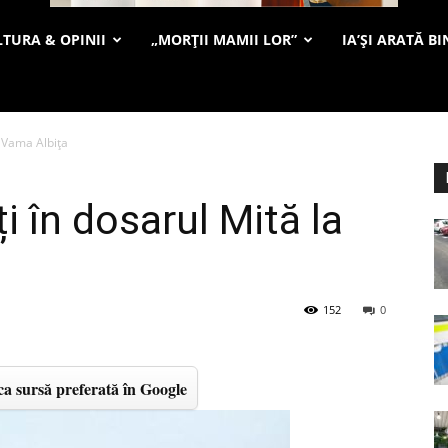
TURA & OPINII
„MORȚII MAMII LOR”
IA’ȘI ARATĂ BI
a Vama Albița
i în dosarul Mită la
152
0
a sursă preferată în Google