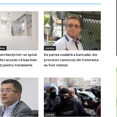
ânia
Justiție
percheziții într-un spital
De partea cealaltă a baricadei: doi
ici acuzați că luau bani
procurori cunoscuți din Constanța
nți pentru tratamente
au fost reținuți
Justiție