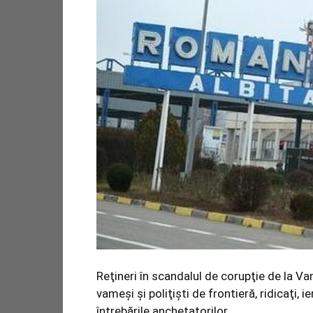
Reţineri în scandalul de corupţie de la Va
vameşi şi poliţişti de frontieră, ridicaţi, i
întrebările anchetatorilor.