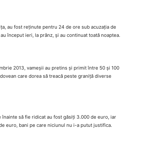
ţa, au fost reţinute pentru 24 de ore sub acuzaţia de
 au început ieri, la prânz, şi au continuat toată noaptea.
mbrie 2013, vameșii au pretins și primit între 50 și 100
ldovean care dorea să treacă peste graniță diverse
nainte să fie ridicat au fost găsiți 3.000 de euro, iar
e euro, bani pe care niciunul nu i-a putut justifica.