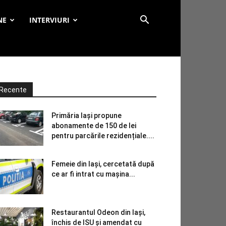
NE
INTERVIURI
Recente
Primăria Iași propune
abonamente de 150 de lei
pentru parcările rezidențiale....
Femeie din Iași, cercetată după
ce ar fi intrat cu mașina...
Restaurantul Odeon din Iași,
închis de ISU și amendat cu