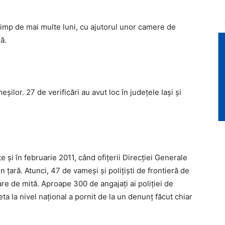
timp de mai multe luni, cu ajutorul unor camere de
ă.
eșilor. 27 de verificări au avut loc în județele Iași și
e şi în februarie 2011, când ofiţerii Direcţiei Generale
 ţară. Atunci, 47 de vameşi şi poliţişti de frontieră de
uare de mită. Aproape 300 de angajaţi ai poliţiei de
eta la nivel naţional a pornit de la un denunţ făcut chiar