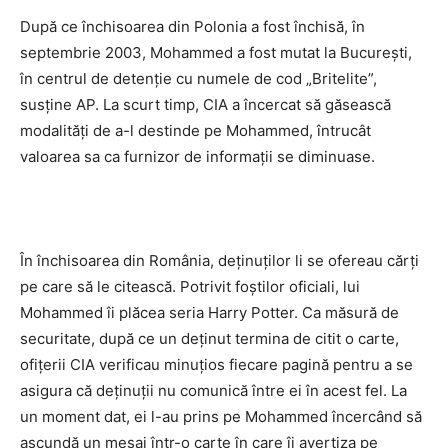
După ce închisoarea din Polonia a fost închisă, în
septembrie 2003, Mohammed a fost mutat la Bucureşti,
în centrul de detenţie cu numele de cod „Britelite”,
susţine AP. La scurt timp, CIA a încercat să găsească
modalităţi de a-l destinde pe Mohammed, întrucât
valoarea sa ca furnizor de informaţii se diminuase.
În închisoarea din România, deţinuţilor li se ofereau cărţi
pe care să le citească. Potrivit foştilor oficiali, lui
Mohammed îi plăcea seria Harry Potter. Ca măsură de
securitate, după ce un deţinut termina de citit o carte,
ofiţerii CIA verificau minuţios fiecare pagină pentru a se
asigura că deţinuţii nu comunică între ei în acest fel. La
un moment dat, ei l-au prins pe Mohammed încercând să
ascundă un mesaj într-o carte în care îi avertiza pe