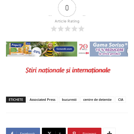
0
Article Rating
ETICHETE
Associated Press
bucuresti
centre de detentie
CIA
Facebook
X
Pinterest