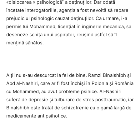
«dislocarea » psihologică” a deţinuţilor. Dar odată
încetate interogatoriile, agenţia a fost nevoită să repare
prejudiciul psihologic cauzat deţinuţilor. Ca urmare, i-a
permis lui Mohammed, licenţiat în inginerie mecanică, să
deseneze schiţa unui aspirator, reuşind astfel să îl
menţină sănătos.
Alţii nu s-au descurcat la fel de bine. Ramzi Binalshibh şi
Abd al-Nashiri, care ar fi fost închişi în Polonia şi România
cu Mohammed, au avut probleme psihice. Al-Nashiri
suferă de depresie şi tulburare de stres posttraumatic, iar
Binalshibh este tratat de schizofrenie cu o gamă largă de
medicamente antipsihotice.