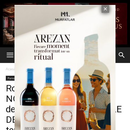
Acasă
Panorama
Panorama
România, ARĂTATĂ DIN
NOU CU DEGETUL! Noi
dezvăluiri despre CENTRELE
DE DETENȚIE CIA de pe