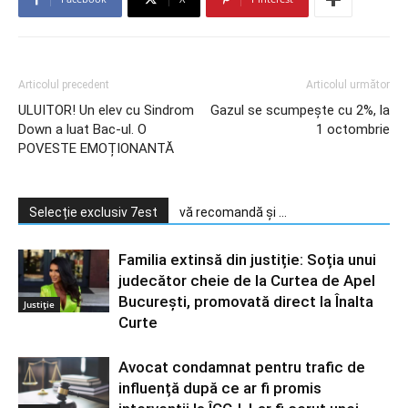
Articolul precedent
Articolul următor
ULUITOR! Un elev cu Sindrom
Gazul se scumpeşte cu 2%, la
Down a luat Bac-ul. O
1 octombrie
POVESTE EMOȚIONANTĂ
Selecție exclusiv 7est
vă recomandă și ...
Familia extinsă din justiție: Soția unui
judecător cheie de la Curtea de Apel
București, promovată direct la Înalta
Justiție
Curte
Avocat condamnat pentru trafic de
influență după ce ar fi promis