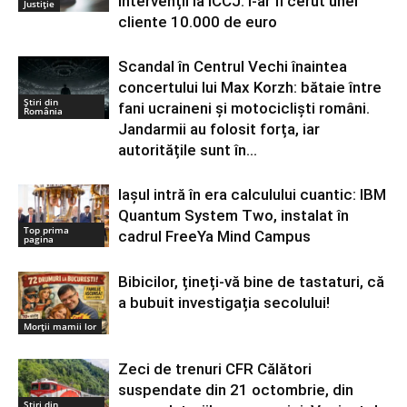
intervenții la ÎCCJ. I-ar fi cerut unei
Justiție
cliente 10.000 de euro
Scandal în Centrul Vechi înaintea
concertului lui Max Korzh: bătaie între
Știri din
fani ucraineni și motocicliști români.
România
Jandarmii au folosit forța, iar
autoritățile sunt în...
Iașul intră în era calculului cuantic: IBM
Quantum System Two, instalat în
Top prima
cadrul FreeYa Mind Campus
pagina
Bibicilor, țineți-vă bine de tastaturi, că
a bubuit investigația secolului!
Morții mamii lor
Zeci de trenuri CFR Călători
suspendate din 21 octombrie, din
Știri din