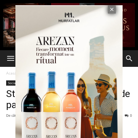
Acasă
Social
Social
Startul Festudis a fost dat de
parada studenţilor
De către
-
15 mai 2013
96
0