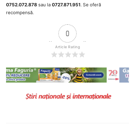
0752.072.878
sau la
0727.871.951
. Se oferă
recompensă.
0
Article Rating