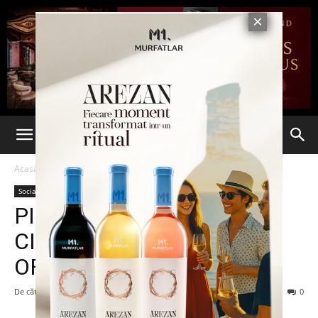
Acasă
Social
Social
PIERDUT CÂINE
CIOBĂNESC GERMAN.
OFER RECOMPENSĂ
De către
-
31 mai 2013
550
0