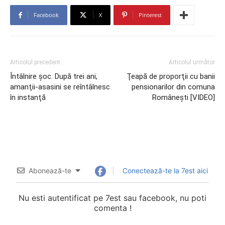
Facebook
X
Pinterest
Articolul precedent
Articolul următor
Întâlnire şoc. După trei ani,
Ţeapă de proporţii cu banii
amanţii-asasini se reîntâlnesc
pensionarilor din comuna
în instanţă
Româneşti [VIDEO]
Abonează-te
Conectează-te la 7est aici
Nu esti autentificat pe 7est sau facebook, nu poti
comenta !