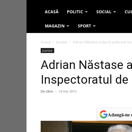
ACASĂ
POLITIC
SOCIAL
CUL
MAGAZIN
SPORT
Acasă
Justiție
Adrian Năstase a dat în judecată Ins
Justiție
Adrian Năstase a
Inspectoratul de 
De către
-
14 mai 2013
Adaugă-ne c