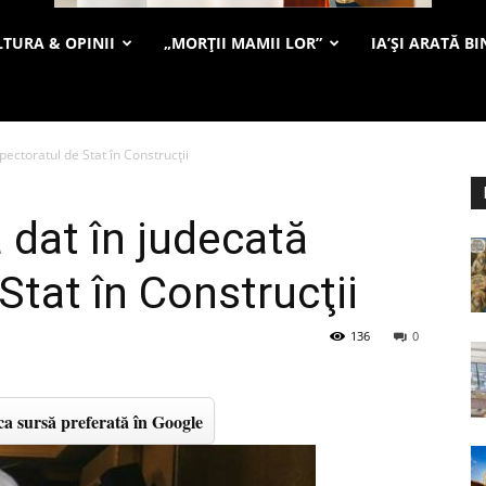
TURA & OPINII
„MORȚII MAMII LOR”
IA’ȘI ARATĂ BI
pectoratul de Stat în Construcţii
 dat în judecată
Stat în Construcţii
136
0
a sursă preferată în Google