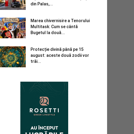
din Palas,...
Marea chivernisire a Tenorului
Multitask: Cum se cântă
Bugetul la două...
Protecție divină până pe 15
august: aceste două zodii vor
trăi...