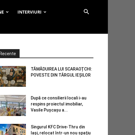
NE
INTERVIURI
Recente
TĂMĂDUIREA LUI SCARAOȚCHI:
POVESTE DIN TÂRGUL IEȘILOR
După ce consilierii locali i-au
respins proiectul imobiliar,
Vasile Pușcașu a...
Singurul KFC Drive-Thru din
Iași, relocat într-un nou spaţiu