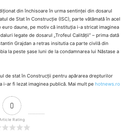
iţionat din închisoare în urma sentinţei din dosarul
ratul de Stat în Construcţie (ISC), parte vătămată în acel
e euro daune, pe motiv că instituţia i-a stricat imaginea
daluri legate de dosarul „Trofeul Calităţii” – prima dată
antin Grajdan a retras insitutia ca parte civilă din
 abia la peste şase luni de la condamnarea lui Năstase a
ul de stat în Construcţii pentru apărarea drepturilor
a i-ar fi lezat imaginea publică. Mai mult pe
hotnews.ro
0
Article Rating