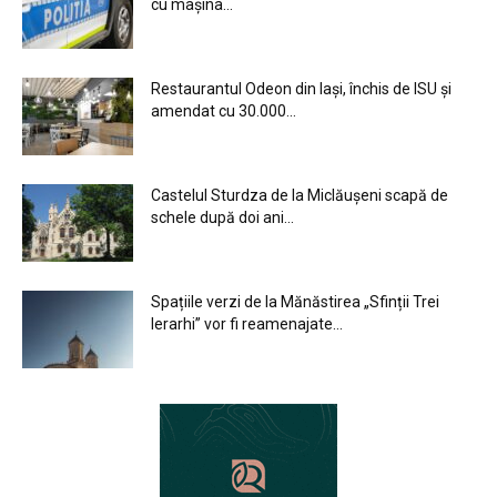
cu mașina...
Restaurantul Odeon din Iași, închis de ISU și
amendat cu 30.000...
Castelul Sturdza de la Miclăușeni scapă de
schele după doi ani...
Spațiile verzi de la Mănăstirea „Sfinții Trei
Ierarhi” vor fi reamenajate...