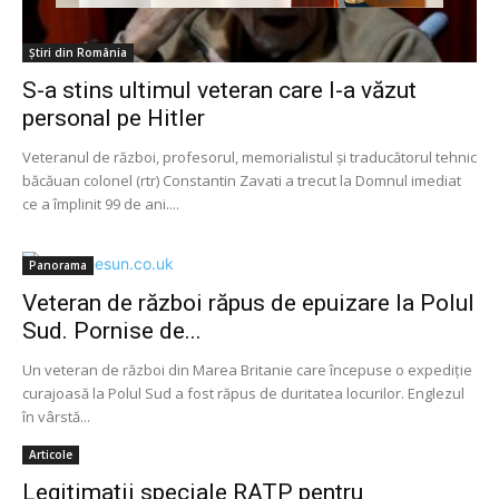
Știri din România
S-a stins ultimul veteran care l-a văzut
personal pe Hitler
Veteranul de război, profesorul, memorialistul și traducătorul tehnic
băcăuan colonel (rtr) Constantin Zavati a trecut la Domnul imediat
ce a împlinit 99 de ani....
Panorama
Veteran de război răpus de epuizare la Polul
Sud. Pornise de...
Un veteran de război din Marea Britanie care începuse o expediţie
curajoasă la Polul Sud a fost răpus de duritatea locurilor. Englezul
în vârstă...
Articole
Legitimaţii speciale RATP pentru