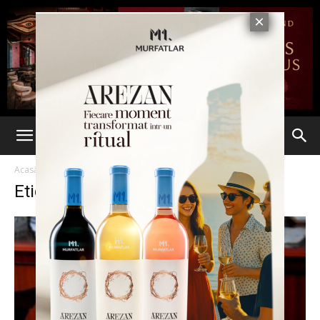
Acasă
Etichete
Veteran de razboi
Etichetă: veteran de razboi