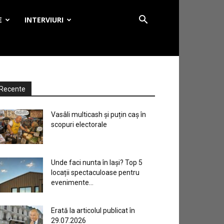
E
INTERVIURI
Recente
Vasâli multicash și puțin caș în
scopuri electorale
Unde faci nunta în Iași? Top 5
locații spectaculoase pentru
evenimente...
Erată la articolul publicat în
29.07.2026