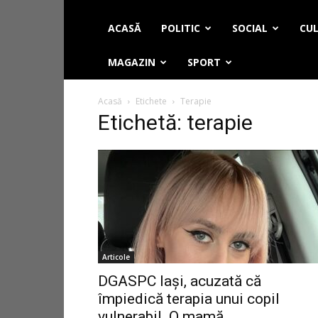
ACASĂ
POLITIC
SOCIAL
CUL
MAGAZIN
SPORT
Acasă
Etichete
Terapie
Etichetă: terapie
Articole
DGASPC Iași, acuzată că
împiedică terapia unui copil
vulnerabil. O mamă...