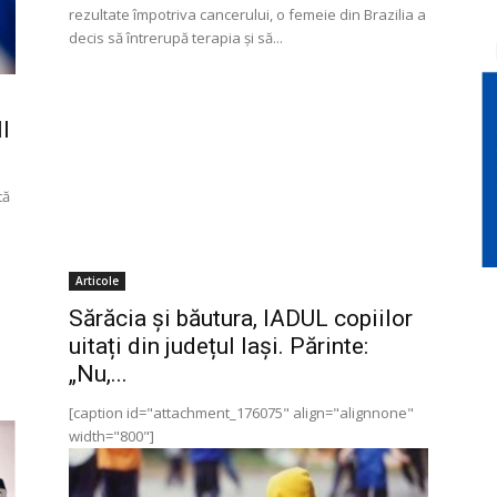
rezultate împotriva cancerului, o femeie din Brazilia a
decis să întrerupă terapia şi să...
I
tă
Articole
Sărăcia și băutura, IADUL copiilor
uitați din județul Iași. Părinte:
„Nu,...
"
[caption id="attachment_176075" align="alignnone"
width="800"]