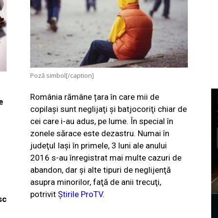
Poză simbol[/caption]
România rămâne țara în care mii de
e
copilaşi sunt neglijaţi şi batjocoriţi chiar de
cei care i-au adus, pe lume. În special în
zonele sărace este dezastru. Numai în
judeţul Iaşi în primele, 3 luni ale anului
2016 s-au înregistrat mai multe cazuri de
abandon, dar şi alte tipuri de neglijenţă
asupra minorilor, faţă de anii trecuţi,
potrivit
Știrile ProTV
.
sc