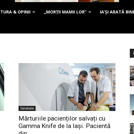
TURA & OPINII
„MORȚII MAMII LOR”
IA’ȘI ARATĂ BIN
Sănătate
Mărturiile pacienților salvați cu
Gamma Knife de la Iași. Pacientă
din...