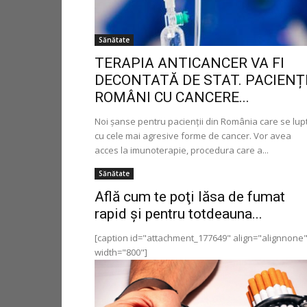
Sănătate
TERAPIA ANTICANCER VA FI
DECONTATĂ DE STAT. PACIENȚI
ROMÂNI CU CANCERE...
Noi șanse pentru pacienții din România care se lup
cu cele mai agresive forme de cancer. Vor avea
acces la imunoterapie, procedura care a...
Sănătate
Află cum te poţi lăsa de fumat
rapid și pentru totdeauna...
[caption id="attachment_177649" align="alignnone
width="800"]