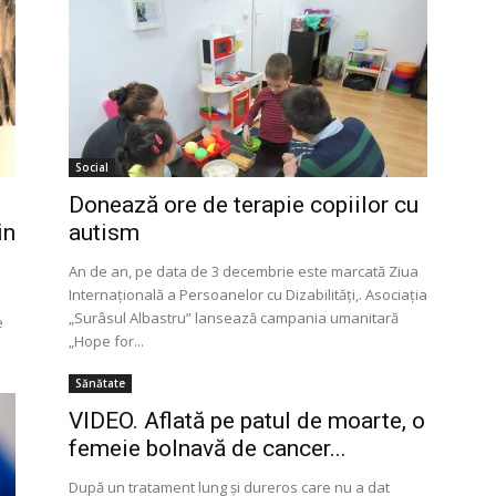
Social
Donează ore de terapie copiilor cu
in
autism
An de an, pe data de 3 decembrie este marcată Ziua
Internațională a Persoanelor cu Dizabilități,. Asociația
„Surâsul Albastru” lansează campania umanitară
e
„Hope for...
Sănătate
VIDEO. Aflată pe patul de moarte, o
femeie bolnavă de cancer...
După un tratament lung şi dureros care nu a dat