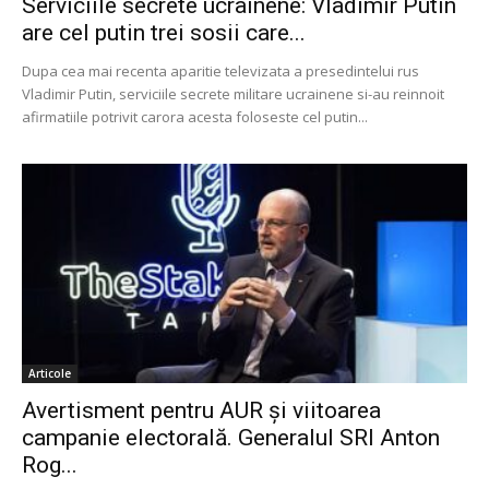
Serviciile secrete ucrainene: Vladimir Putin
are cel putin trei sosii care...
Dupa cea mai recenta aparitie televizata a presedintelui rus
Vladimir Putin, serviciile secrete militare ucrainene si-au reinnoit
afirmatiile potrivit carora acesta foloseste cel putin...
Articole
Avertisment pentru AUR și viitoarea
campanie electorală. Generalul SRI Anton
Rog...