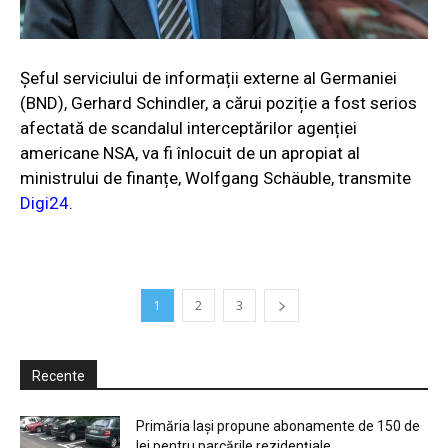
Șeful serviciului de informații externe al Germaniei
(BND), Gerhard Schindler, a cărui poziție a fost serios
afectată de scandalul interceptărilor agenției
americane NSA, va fi înlocuit de un apropiat al
ministrului de finanțe, Wolfgang Schäuble, transmite
Digi24
.
1
2
3
Recente
Primăria Iași propune abonamente de 150 de
lei pentru parcările rezidențiale....