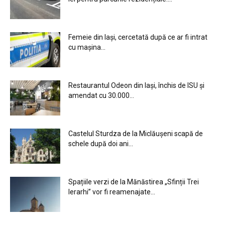
Femeie din Iași, cercetată după ce ar fi intrat
cu mașina...
Restaurantul Odeon din Iași, închis de ISU și
amendat cu 30.000...
Castelul Sturdza de la Miclăușeni scapă de
schele după doi ani...
Spațiile verzi de la Mănăstirea „Sfinții Trei
Ierarhi” vor fi reamenajate...