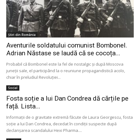
Știri din România
Aventurile soldatului comunist Bombonel.
Adrian Năstase se laudă că se cocoța...
Probabil că Bombonel este la fel de nostalgic și după Moscova
juneții sale, el participând la o reuniune propagandistică acolo,
chiar în preludiul Revoluției...
Social
Fosta soție a lui Dan Condrea dă cărțile pe
față. Lista...
Informaţii de o gravitate extremă făcute de Laura Georgescu, fosta
soţie a lui Dan Condrea, decedat în condiţii suspecte după
declanşarea scandalului Hexi Pharma....