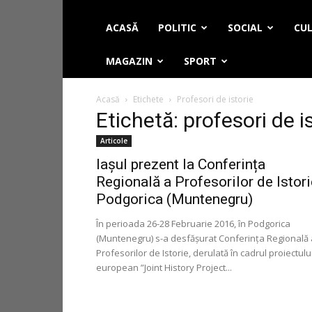
ACASĂ
POLITIC
SOCIAL
CUL
MAGAZIN
SPORT
Acasă
Etichete
Profesori de istorie
Etichetă: profesori de i
Articole
Iașul prezent la Conferința
Regională a Profesorilor de Istori
Podgorica (Muntenegru)
În perioada 26-28 Februarie 2016, în Podgorica
(Muntenegru) s-a desfăşurat Conferinţa Regională 
Profesorilor de Istorie, derulată în cadrul proiectulu
european ”Joint History Project...