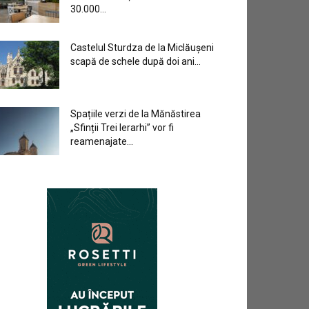
30.000...
Castelul Sturdza de la Miclăușeni
scapă de schele după doi ani...
Spațiile verzi de la Mănăstirea
„Sfinții Trei Ierarhi” vor fi
reamenajate...