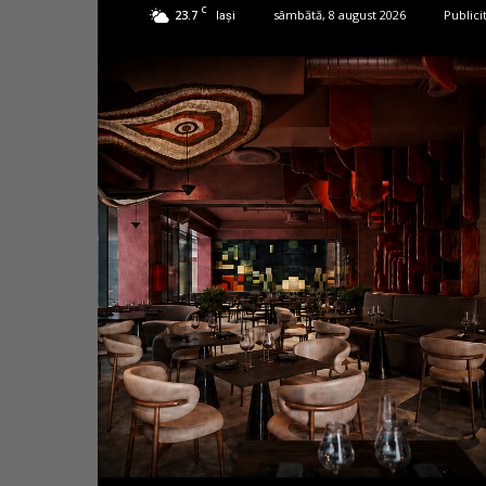
C
23.7
sâmbătă, 8 august 2026
Publici
Iași