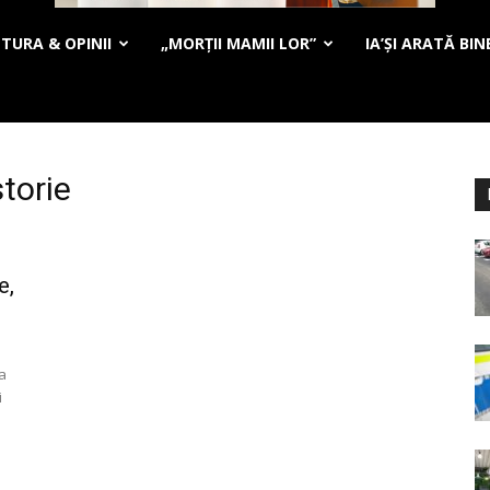
TURA & OPINII
„MORȚII MAMII LOR”
IA’ȘI ARATĂ BIN
storie
e,
a
i