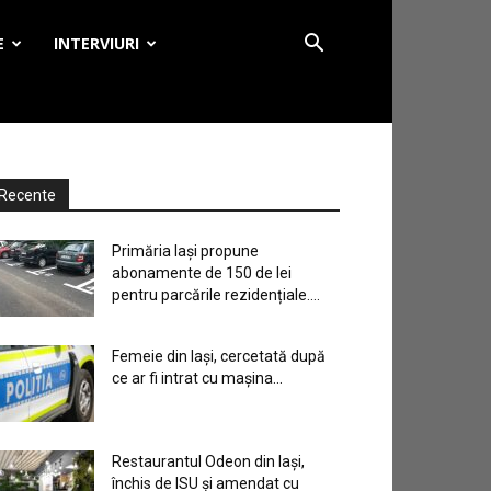
E
INTERVIURI
Recente
Primăria Iași propune
abonamente de 150 de lei
pentru parcările rezidențiale....
Femeie din Iași, cercetată după
ce ar fi intrat cu mașina...
Restaurantul Odeon din Iași,
închis de ISU și amendat cu