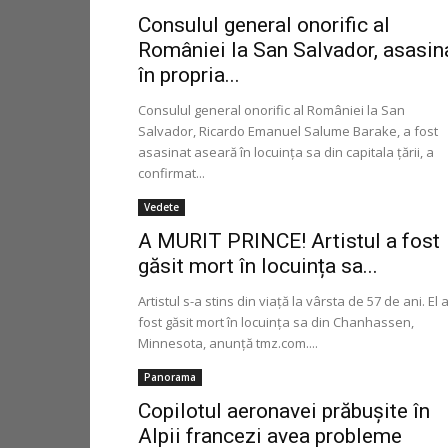
Consulul general onorific al
României la San Salvador, asasin
în propria...
Consulul general onorific al României la San
Salvador, Ricardo Emanuel Salume Barake, a fost
asasinat aseară în locuința sa din capitala țării, a
confirmat...
Vedete
A MURIT PRINCE! Artistul a fost
găsit mort în locuința sa...
Artistul s-a stins din viață la vârsta de 57 de ani. El 
fost găsit mort în locuința sa din Chanhassen,
Minnesota, anunţă tmz.com....
Panorama
Copilotul aeronavei prăbușite în
Alpii francezi avea probleme