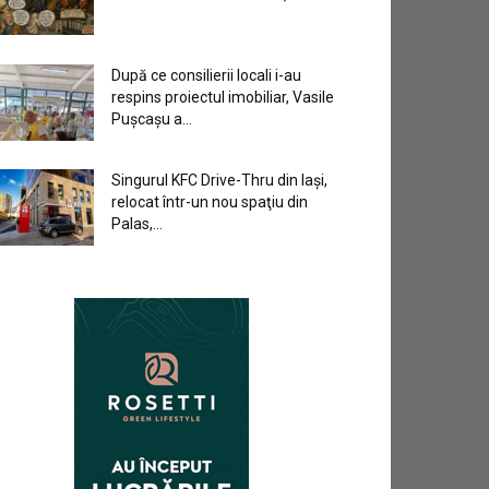
După ce consilierii locali i-au
respins proiectul imobiliar, Vasile
Pușcașu a...
Singurul KFC Drive-Thru din Iași,
relocat într-un nou spaţiu din
Palas,...