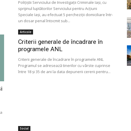
Polițiștii Serviciului de Investigații Criminale Iași, cu
sprijinul luptătorilor Serviciului pentru Acțiuni
Speciale Iași, au efectuat 5 percheziții domiciliare într-
un dosar penal întocmit sub...
Articole
Criterii generale de încadrare în
programele ANL
Criterii generale de încadrare în programele ANL
Programul se adresează tinerilor cu vârste cuprinse
între 18 și 35 de ani la data depunerii cererii pentru...
i
la
Social