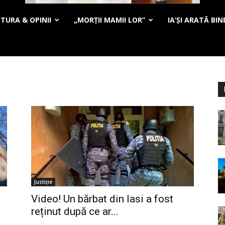
TURA & OPINII
„MORȚII MAMII LOR”
IA’ȘI ARATĂ BIN
Justiție
Video! Un bărbat din Iasi a fost
reținut după ce ar...