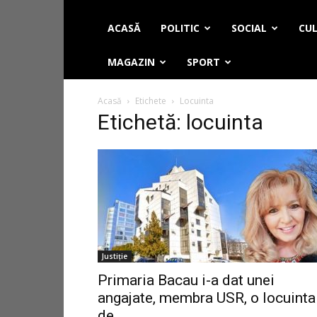
ACASĂ
POLITIC
SOCIAL
CUL
MAGAZIN
SPORT
Acasă
Etichete
Locuinta
Etichetă: locuinta
Justiție
Primaria Bacau i-a dat unei
angajate, membra USR, o locuinta
de...