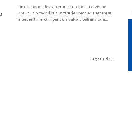
Un echipaj de descarcerare şi unul de intervenţie
SMURD din cadrul subunității de Pompieri Pașcani au
nd
intervenit miercuri, pentru a salva o bătrână care...
Pagina 1 din 3