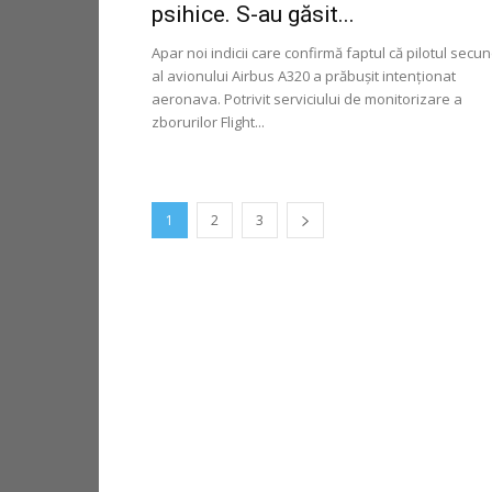
psihice. S-au găsit...
Apar noi indicii care confirmă faptul că pilotul secu
al avionului Airbus A320 a prăbuşit intenţionat
aeronava. Potrivit serviciului de monitorizare a
zborurilor Flight...
1
2
3