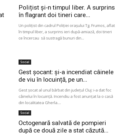
Polițist și-n timpul liber. A surprins
at
în flagrant doi tineri care...
Un polițist din cadrul Poliţiei oraşului Tg. Frumos, aflat
în timpul liber, a surprins ieri după-amiază, doi tineri
ce încercau să sustragă bunuri din...
Social
Gest șocant: și-a incendiat câinele
de viu în locuință, pe un...
a
Gest şocat al unul bărbat din judeţul Cluj: i-a dat foc
câinelui în locuinţă. Incendiu a fost anunţat la o casă
din localitatea Gherla....
Social
Octogenară salvată de pompieri
după ce două zile a stat căzută...