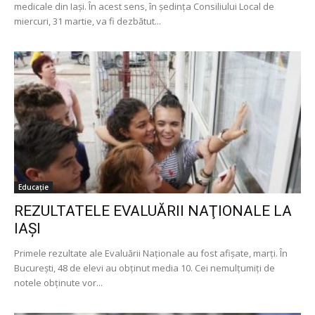
medicale din Iași. În acest sens, în ședința Consiliului Local de
miercuri, 31 martie, va fi dezbătut...
Educație
REZULTATELE EVALUĂRII NAŢIONALE LA
IAŞI
Primele rezultate ale Evaluării Naţionale au fost afişate, marţi. În
Bucureşti, 48 de elevi au obţinut media 10. Cei nemulţumiţi de
notele obţinute vor...