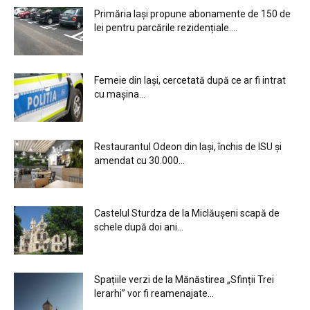
Primăria Iași propune abonamente de 150 de
lei pentru parcările rezidențiale....
Femeie din Iași, cercetată după ce ar fi intrat
cu mașina...
Restaurantul Odeon din Iași, închis de ISU și
amendat cu 30.000...
Castelul Sturdza de la Miclăușeni scapă de
schele după doi ani...
Spațiile verzi de la Mănăstirea „Sfinții Trei
Ierarhi” vor fi reamenajate...