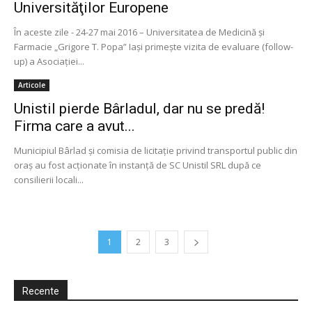
Universităţilor Europene
În aceste zile - 24-27 mai 2016 – Universitatea de Medicină și
Farmacie „Grigore T. Popa” Iași primește vizita de evaluare (follow-
up) a Asociaţiei...
Articole
Unistil pierde Bârladul, dar nu se predă!
Firma care a avut...
Municipiul Bârlad şi comisia de licitaţie privind transportul public din
oraş au fost acţionate în instanţă de SC Unistil SRL după ce
consilierii locali...
1
2
3
Recente