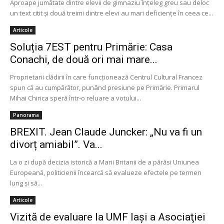
Aproape jumătate dintre elevii de gimnaziu înțeleg greu sau deloc
un text citit și două treimi dintre elevi au mari deficiențe în ceea ce...
Articole
Soluția 7EST pentru Primărie: Casa
Conachi, de două ori mai mare...
Proprietarii clădirii în care funcţionează Centrul Cultural Francez
spun că au cumpărător, punând presiune pe Primărie. Primarul
Mihai Chirica speră într-o reluare a votului...
Panorama
BREXIT. Jean Claude Juncker: „Nu va fi un
divorț amiabil”. Va...
La o zi după decizia istorică a Marii Britanii de a părăsi Uniunea
Europeană, politicienii încearcă să evalueze efectele pe termen
lung şi să...
Articole
Vizită de evaluare la UMF Iași a Asociaţiei