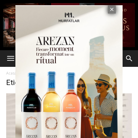
Acasă
Etichete
Evaluare
Etichetă: evaluare