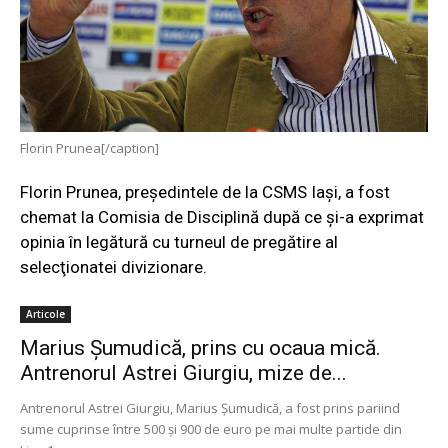
Florin Prunea[/caption]
Florin Prunea, preşedintele de la CSMS Iaşi, a fost
chemat la Comisia de Disciplină după ce şi-a exprimat
opinia în legătură cu turneul de pregătire al
selecţionatei divizionare.
Articole
Marius Șumudică, prins cu ocaua mică.
Antrenorul Astrei Giurgiu, mize de...
Antrenorul Astrei Giurgiu, Marius Șumudică, a fost prins pariind
sume cuprinse între 500 și 900 de euro pe mai multe partide din