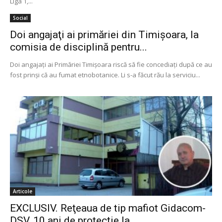
Liga 1,...
Social
Doi angajaţi ai primăriei din Timişoara, la
comisia de disciplină pentru...
Doi angajaţi ai Primăriei Timişoara riscă să fie concediaţi după ce au
fost prinşi că au fumat etnobotanice. Li s-a făcut rău la serviciu...
Articole
EXCLUSIV. Reţeaua de tip mafiot Gidacom-
DSV, 10 ani de protecţie la...