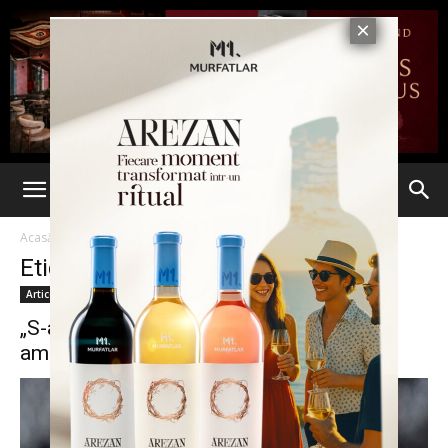
Acasă
Etichete
Comisia de disciplina
Etichetă: Comisia de disciplina
Articole
„S-a întors Ceauşescu”: Florin Prunea,
amendat de Comisia de Disciplină cu...