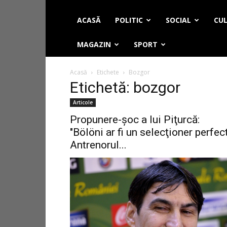
ACASĂ
POLITIC
SOCIAL
CUL
MAGAZIN
SPORT
Acasă
Etichete
Bozgor
Etichetă: bozgor
Articole
Propunere-şoc a lui Piţurcă:
"Bölöni ar fi un selecţioner perfect
Antrenorul...