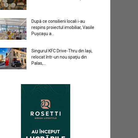
După ce consilierii locali i-au
respins proiectul imobiliar, Vasile
Pușcașu a...
Singurul KFC Drive-Thru din Iași,
relocat într-un nou spaţiu din
Palas,...