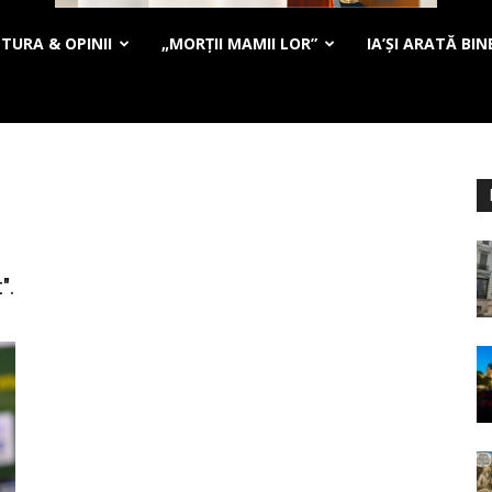
TURA & OPINII
„MORȚII MAMII LOR”
IA’ȘI ARATĂ BIN
".