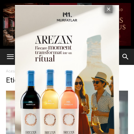
Acasă
Etichete
Antreprenor
Etichetă: antreprenor