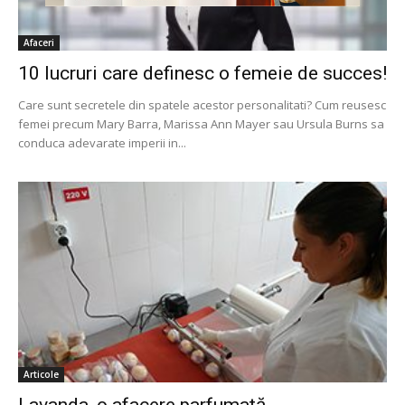
Afaceri
10 lucruri care definesc o femeie de succes!
Care sunt secretele din spatele acestor personalitati? Cum reusesc
femei precum Mary Barra, Marissa Ann Mayer sau Ursula Burns sa
conduca adevarate imperii in...
Articole
Lavanda, o afacere parfumată