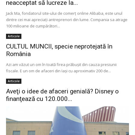
neacceptat să lucreze la...
Jack Ma, fondatorul site-ului de comerţ online Alibaba, este unul
dintre cei mai apreciaţi antreprenori din lume. Compania sa atrage
100 milioane de cumpărători...
Articole
CULTUL MUNCII, specie neprotejată în
România
Azi am văzut un om în toată firea prăbuşit din cauza presiunii
fiscale. E un om de afaceri din Iaşi cu aproximativ 200 de...
Articole
Aveţi o idee de afaceri genială? Disney o
finanţează cu 120.000...