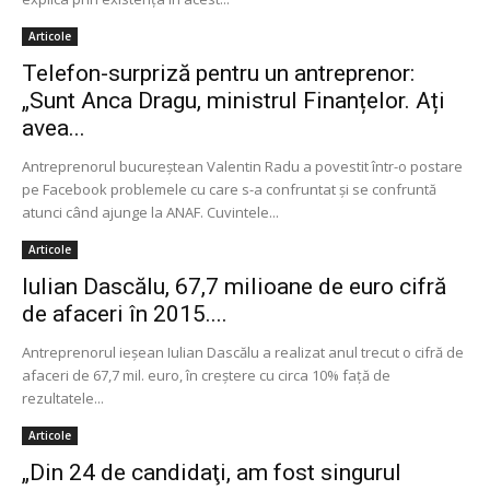
Articole
Telefon-surpriză pentru un antreprenor:
„Sunt Anca Dragu, ministrul Finanțelor. Ați
avea...
Antreprenorul bucureștean Valentin Radu a povestit într-o postare
pe Facebook problemele cu care s-a confruntat și se confruntă
atunci când ajunge la ANAF. Cuvintele...
Articole
Iulian Dascălu, 67,7 milioane de euro cifră
de afaceri în 2015....
Antreprenorul ieşean Iulian Dascălu a realizat anul trecut o cifră de
afaceri de 67,7 mil. euro, în creştere cu circa 10% faţă de
rezultatele...
Articole
„Din 24 de candidaţi, am fost singurul