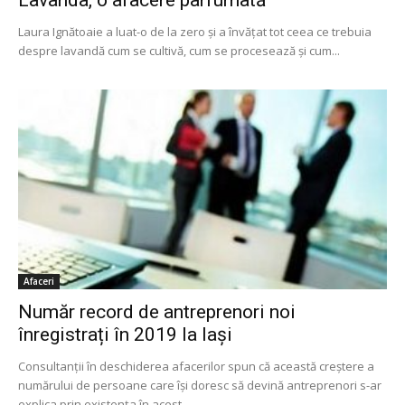
Laura Ignătoaie a luat-o de la zero și a învățat tot ceea ce trebuia
despre lavandă cum se cultivă, cum se procesează și cum...
Afaceri
Număr record de antreprenori noi
înregistrați în 2019 la Iași
Consultanții în deschiderea afacerilor spun că această creștere a
numărului de persoane care își doresc să devină antreprenori s-ar
explica prin existența în acest...