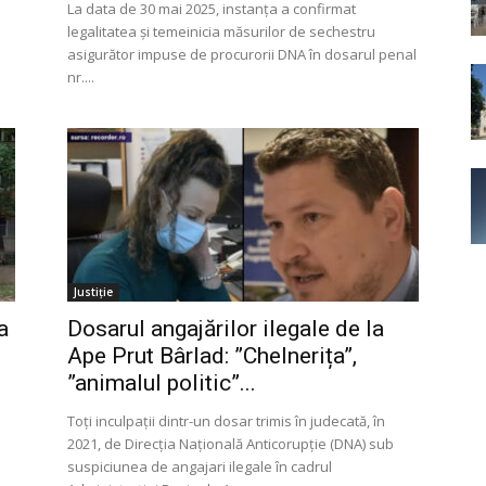
La data de 30 mai 2025, instanța a confirmat
legalitatea și temeinicia măsurilor de sechestru
asigurător impuse de procurorii DNA în dosarul penal
nr....
Justiție
a
Dosarul angajărilor ilegale de la
Ape Prut Bârlad: ”Chelnerița”,
”animalul politic”...
Toți inculpații dintr-un dosar trimis în judecată, în
2021, de Direcția Națională Anticorupție (DNA) sub
suspiciunea de angajari ilegale în cadrul