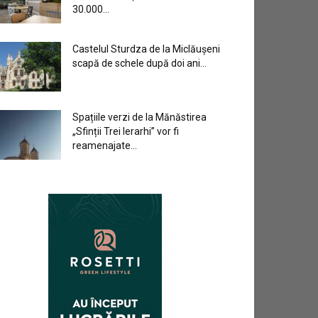
30.000...
Castelul Sturdza de la Miclăușeni
scapă de schele după doi ani...
Spațiile verzi de la Mănăstirea
„Sfinții Trei Ierarhi” vor fi
reamenajate...