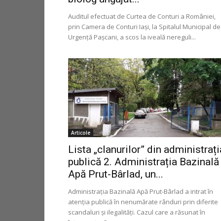
Auditul efectuat de Curtea de Conturi a României,
prin Camera de Conturi Iași, la Spitalul Municipal de
Urgență Pașcani, a scos la iveală nereguli...
Articole
Lista „clanurilor” din administrați
publică 2. Administrația Bazinală
Apă Prut-Bârlad, un...
Administrația Bazinală Apă Prut-Bârlad a intrat în
atenția publică în nenumărate rânduri prin diferite
scandaluri și ilegalități. Cazul care a răsunat în