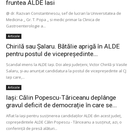
fruntea ALDE Iasi
@ dr. Razvan Constantinescu, sef de lucrari la Universitatea de
Medicina ,, Gr. T. Popa ,, si medic primar la Clinica de
Gastroenterologie a...
Articole
Chirilă sau Șalaru. Bătălie aprigă în ALDE
pentru postul de vicepreședinte...
Scandal imens la ALDE Iași. Doi aleși județeni, Victor Chirilă și Vasile
Salaru, și-au anunțat candidatura la postul de vicepreşedinte al CJ
Iaşi care,...
Articole
Iași: Călin Popescu-Tăriceanu deplânge
gravul deficit de democrație în care se...
Aflat la Iași pentru susținerea candidaților ALDE din acest județ,
copreședintele ALDE Călin Popescu - Tăriceanu a susținut, azi, o
conferință de presă alături...