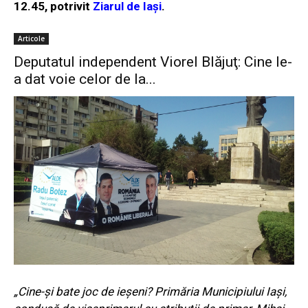
12.45, potrivit
Ziarul de Iași
.
Articole
Deputatul independent Viorel Blăjuţ: Cine le-
a dat voie celor de la...
„Cine-și bate joc de ieșeni? Primăria Municipiului Iași,