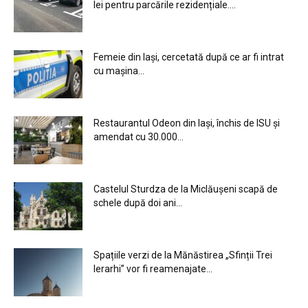
lei pentru parcările rezidențiale....
Femeie din Iași, cercetată după ce ar fi intrat
cu mașina...
Restaurantul Odeon din Iași, închis de ISU și
amendat cu 30.000...
Castelul Sturdza de la Miclăușeni scapă de
schele după doi ani...
Spațiile verzi de la Mănăstirea „Sfinții Trei
Ierarhi” vor fi reamenajate...