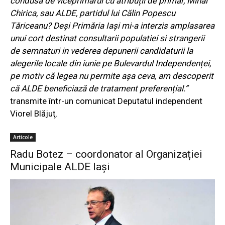
condusă de viceprimarul cu atribuții de primar, Mihai
Chirica, sau ALDE, partidul lui Călin Popescu
Tăriceanu? Deși Primăria Iași mi-a interzis amplasarea
unui cort destinat consultarii populatiei si strangerii
de semnaturi in vederea depunerii candidaturii la
alegerile locale din iunie pe Bulevardul Independenței,
pe motiv că legea nu permite așa ceva, am descoperit
că ALDE beneficiază de tratament preferențial.”
transmite într-un comunicat
Deputatul independent
Viorel Blăjuţ.
Articole
Radu Botez – coordonator al Organizației
Municipale ALDE Iași