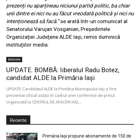
prezenți nu aparțineau niciunui partid politic, ba chiar
unii dintre ei nici nu au făcut vreodată politică și nici nu
intenționează să facă.”
se arată într-un comunicat al
Senatorului Varujan Vosganian, Președintele
Organizației Județene ALDE Iași
, remis duminică
instituțiilor media.
Articole
UPDATE. BOMBĂ: liberalul Radu Botez,
candidat ALDE la Primăria Iaşi
UPDATE Candidatul ALDE la Primăria Municipiului Iași a fost
prezentat oficial astăzi în cadrul unei conferințe de presă
organizată la CENTRUL DE AFACERI IAȘI,...
Recente
Primăria Iași propune abonamente de 150 de