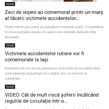
Social
Zeci de ieşeni au comemorat printr-un marş
al tăcerii victimele accidentelor...
Peste 100 de persoane au mărşăluit în această seară, 17 noiembrie,
în zona centrală a Iaşului, în cadrul unei activităţi dedicate Zilei
Mondiale...
Social
Victimele accidentelor rutiere vor fi
comemorate la Iași
Duminică, toți cei care au pierdut pe cineva într-un accident rutier
sunt așteptați să participe la o slujbă care va avea loc la
Catedrala...
Social
VIDEO. Cât de mult riscă șoferii încălcând
regulile de circulație într-o...