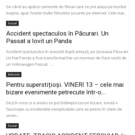
De când au apărut camerele de filmat care se pot ataşa pe bordul
maşinii, apar foarte multe filmuleţe şocante pe internet. Cele mai...
Social
Accident spectaculos în Păcurari. Un
Passat a lovit un Panda
Accident spectaculos în această după-amiază, pe șoseaua Păcurari.
Un Fiat Panda a fost transformat într-un morman de fiare vechi de
un Volkswagen Passat. ...
Articole
Pentru superstițioși. VINERI 13 – cele mai
bizare evenimente petrecute într-o...
Deşi în orice zi a anului se pot întâmpla lucruri bizare, există o
fascinaţie cu incidentele inexplicabile care se petrec în zilele de
vineri...
Social