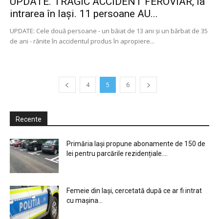
UPDATE. TRAGIC ACCIDENT FEROVIAR, la
intrarea în Iași. 11 persoane AU...
UPDATE: Cele două persoane - un băiat de 13 ani şi un bărbat de 35
de ani - rănite în accidentul produs în apropiere...
4
5
6
Recente
Primăria Iași propune abonamente de 150 de
lei pentru parcările rezidențiale....
Femeie din Iași, cercetată după ce ar fi intrat
cu mașina...