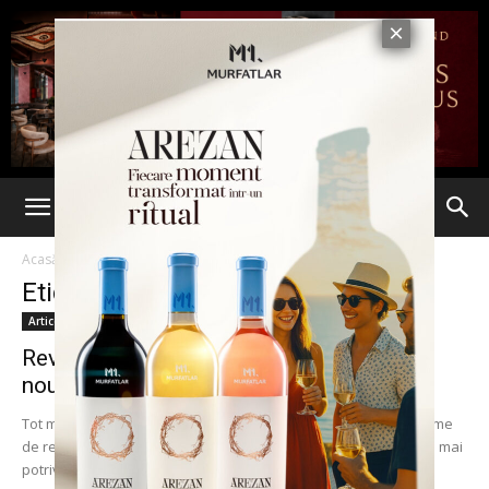
Acasă
Etichete
Accidente
Etichetă: accidente
Articole
Revoluție AUTO. TOYOTA a dezvoltat un
nou sistem de prevenire a...
Tot mai multe mașini din ziua de astăzi sunt prevăzute cu sisteme
de reducere a risului de accident. „Reducere” este cuvântul cel mai
potrivit...