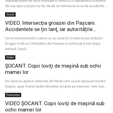
Separatoarele de sens montate în urmă cu o săptămână la ieşirea
din Iaşi spre Leţcani nu fac decât să mărească riscul de accidente....
Social
VIDEO. Intersecția groazei din Pașcani.
Accidentele se țin lanț, iar autoritățile...
Seria evenimentelor rutiere ce au avut loc în intersecția străzilor
Dragoș Vodă cu Ceferiștilor din Pașcani a continuat și luni după
amiază. După...
Video
ŞOCANT. Copii loviţi de maşină sub ochii
mamei lor
De când au apărut camerele de filmat care se pot ataşa pe bordul
maşinii, apar foarte multe filmuleţe şocante pe internet. Cele mai...
Panorama
VIDEO ŞOCANT. Copii loviţi de maşină sub
ochii mamei lor