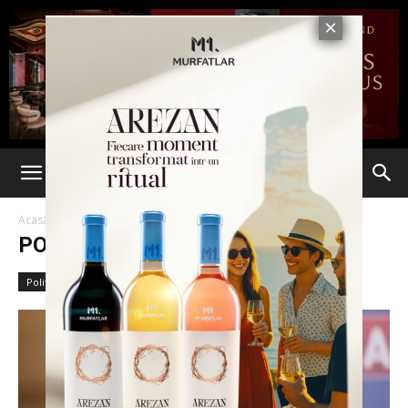
Acasă
Politic
Pagina 2
POLITIC
Politic international
Politic local
Politic național