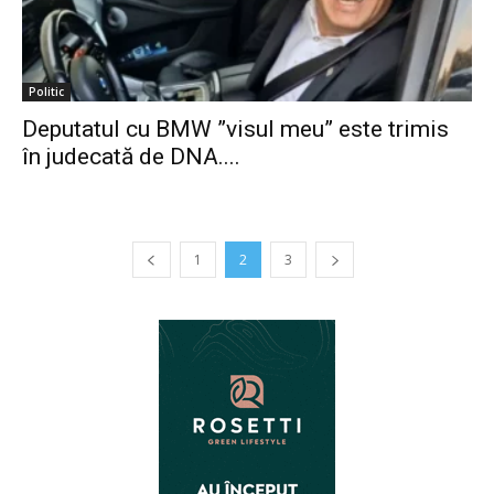
Politic
Deputatul cu BMW ”visul meu” este trimis
în judecată de DNA....
1
2
3