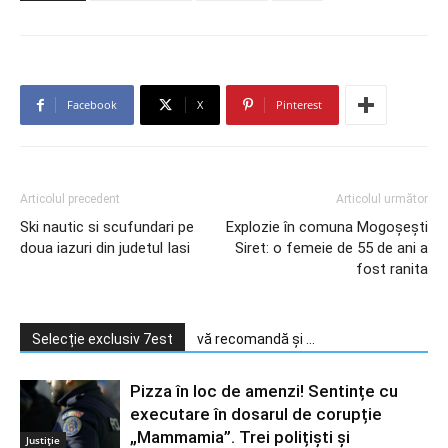
Facebook
X
Pinterest
Articolul precedent
Articolul următor
Ski nautic si scufundari pe
Explozie în comuna Mogoșești
doua iazuri din judetul Iasi
Siret: o femeie de 55 de ani a
fost ranita
Selecție exclusiv 7est
vă recomandă și ...
Pizza în loc de amenzi! Sentințe cu
executare în dosarul de corupție
„Mammamia”. Trei polițiști și
Justiție