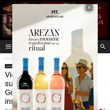
Acasă
Justiție
Justiție
Știri din România
Ultima oră
Video | Bărbat din Onești,
susținător al lui Călin
Georgescu, cercetat pentru
instigare la violență
De către
Eva MIRON
-
14 martie 2025
174
0