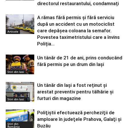
directorul restaurantului, condamnați
A rămas fără permis și fără serviciu
după un accident cu un motociclist
care depășea coloana la semafor.
Articole
Povestea taximetristului care a învins
Poliția...
Un tânăr de 21 de ani, prins conducând
fără permis pe un drum din Iași
Stiri din Iasi
Un tânăr din Iași a fost reținut și
arestat preventiv pentru tâlhărie și
furturi din magazine
Stiri din Iasi
Poliţiştii efectuează percheziţii de
amploare în judeţele Prahova, Galaţi şi
Știri din
Buzău
România