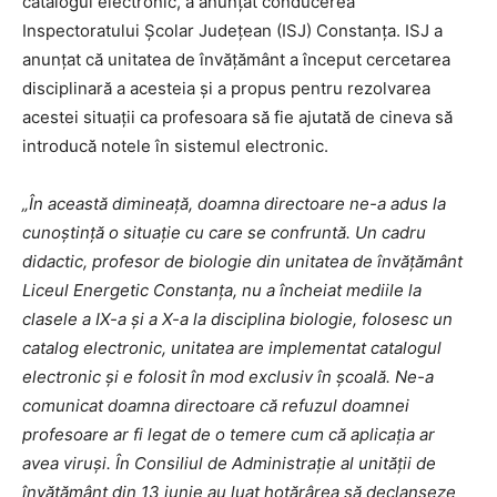
catalogul electronic, a anunţat conducerea
Inspectoratului Şcolar Judeţean (ISJ) Constanţa. ISJ a
anunţat că unitatea de învăţământ a început cercetarea
disciplinară a acesteia şi a propus pentru rezolvarea
acestei situaţii ca profesoara să fie ajutată de cineva să
introducă notele în sistemul electronic.
„În această dimineaţă, doamna directoare ne-a adus la
cunoştinţă o situaţie cu care se confruntă. Un cadru
didactic, profesor de biologie din unitatea de învăţământ
Liceul Energetic Constanţa, nu a încheiat mediile la
clasele a IX-a şi a X-a la disciplina biologie, folosesc un
catalog electronic, unitatea are implementat catalogul
electronic şi e folosit în mod exclusiv în şcoală. Ne-a
comunicat doamna directoare că refuzul doamnei
profesoare ar fi legat de o temere cum că aplicaţia ar
avea viruşi. În Consiliul de Administraţie al unităţii de
învăţământ din 13 iunie au luat hotărârea să declanşeze