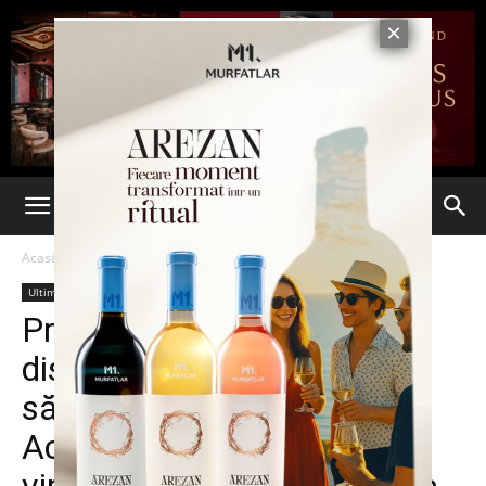
Acasă
Ultima oră
Ultima oră
Profesoară, cercetată
disciplinar deoarece refuză
să încheie mediile elevilor.
Aceasta susține că există