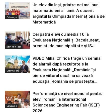
Un elev din Iași, printre cei mai buni
matematicieni ai lumii. A cucerit
argintul la Olimpiada Internațională de
Educație
Matematică
Cei patru elevi cu media 10 la
Evaluarea Națională și Bacalaureat,
premiați de municipalitate și ISJ
Stiri din Iasi
VIDEO Mihai Chirica trage un semnal
de alarmă după rezultatele la
Evaluarea Națională: „România își
Ultima oră
pierde viitorul dacă nu salvează
educația. România se prostește...
Performanță de nivel mondial pentru
elevii români la International
Scienceand Engineering Fair (ISEF)
Educație
2026