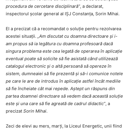
procedura de cercetare disciplinară”
, a declarat,
inspectorul şcolar general al IŞJ Constanţa, Sorin Mihai.
El a precizat că a recomandat o soluţie pentru rezolvarea
acestei situaţii.
„Am discutat cu doamna directoare şi i-
am propus să ia legătura cu doamna profesoară dacă
singura problema este cea legată de operarea în aplicaţie
eventual poate să solicite să fie asistată când utilizează
catalogul electronic şi o altă persoană să opereze în
sistem, dumneaiei să fie prezentă şi să-i comunice notele
pe care le are de introdus în aplicaţie astfel încât mediile
să fie încheiate cât mai repede. Aştept un răspuns din
partea doamnei directoare să vedem dacă această soluţie
este şi una care să fie agreată de cadrul didactic”
, a
precizat
Sorin Mihai
.
Zeci de elevi au mers, marţi, la Liceul Energetic, unii fiind