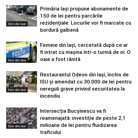
Primăria Iași propune abonamente de
150 de lei pentru parcările
rezidențiale. Locurile vor fi marcate cu
Stiri din Iasi
bordură galbenă
Femeie din Iași, cercetată după ce ar
fi intrat cu mașina într-o turmă de oi. O
oaie a fost rănită
Stiri din Iasi
Restaurantul Odeon din Iași, închis de
ISU și amendat cu 30.000 de lei pentru
nereguli grave privind securitatea la
Stiri din Iasi
incendiu
Intersecția Bucșinescu va fi
reamenajată: investiție de peste 2,1
milioane de lei pentru fluidizarea
Stiri din Iasi
traficului