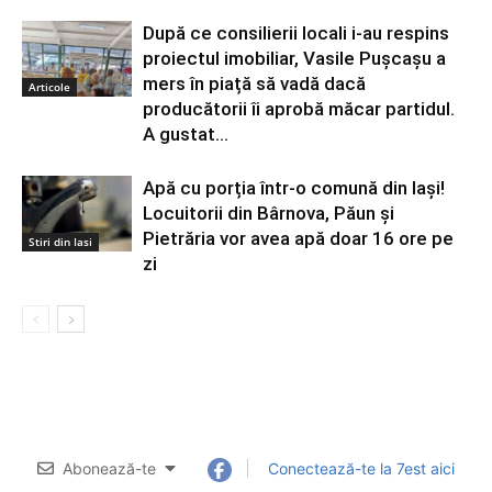
După ce consilierii locali i-au respins
proiectul imobiliar, Vasile Pușcașu a
mers în piață să vadă dacă
Articole
producătorii îi aprobă măcar partidul.
A gustat...
Apă cu porția într-o comună din Iași!
Locuitorii din Bârnova, Păun și
Pietrăria vor avea apă doar 16 ore pe
Stiri din Iasi
zi
Abonează-te
Conectează-te la 7est aici