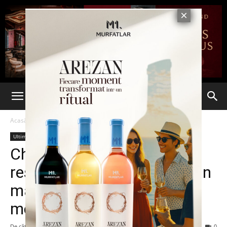
Acasă
Ultima oră
Ultima oră
Chef Catalin de la
restaurantul Veranda este un
maestru in bucătăria
mediteraneana
De către
Eva MIRON
-
29 iunie 2023
181
0