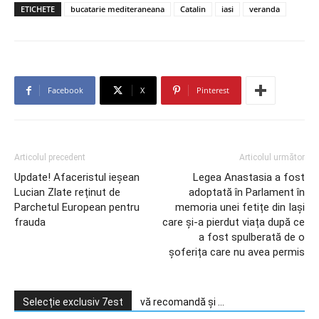
ETICHETE
bucatarie mediteraneana
Catalin
iasi
veranda
Facebook
X
Pinterest
Articolul precedent
Articolul următor
Update! Afaceristul ieșean
Legea Anastasia a fost
Lucian Zlate reținut de
adoptată în Parlament în
Parchetul European pentru
memoria unei fetițe din Iași
frauda
care și-a pierdut viața după ce
a fost spulberată de o
șoferița care nu avea permis
Selecție exclusiv 7est
vă recomandă și ...