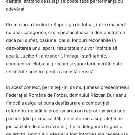
calitate, arătând că la Iași se poate face performanță cu
adevărat.
Promovarea Iașului în Superliga de fotbal, într-o manieră
nu doar categorică, ci și spectaculoasă, a demonstrat că
dacă pui suflet, pasiune, dar și fonduri rezonabile în
dezvoltarea unui sport, rezultatele nu vor întârzia să
apară. Jucătorii, antrenorii, întregul staff tehnic,
conducerea clubului, precum și suporterii merită toate
felicitările noastre pentru această reușită!
În acest context, permiteți-mi să mulțumesc președintelui
Federației Române de Fotbal, domnului Răzvan Burleanu,
fiindcă a asigurat buna desfășurare a competiției,
referindu-ne atât la programarea ori reprogramarea unor
partide (din pricina calității neconforme a suprafeței de
joc cauzate de starea vremii), fie la delegarea brigăzilor
de arbitri. Domnul Burleanu a fost întotdeauna receptiv la