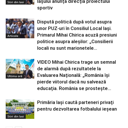
Iașului anunță direcția proiectului
Stiri din Iasi
sportiv
Dispută politică după votul asupra
unor PUZ-uri în Consiliul Local Iași.
Primarul Mihai Chirica acuză presiuni
Articole
politice asupra aleșilor: „Consilierii
locali nu sunt marionetele...
VIDEO Mihai Chirica trage un semnal
de alarmă după rezultatele la
Evaluarea Națională: „România își
Ultima oră
pierde viitorul dacă nu salvează
educația. România se prostește...
Primăria Iași caută parteneri privați
pentru dezvoltarea fotbalului ieșean
Stiri din Iasi