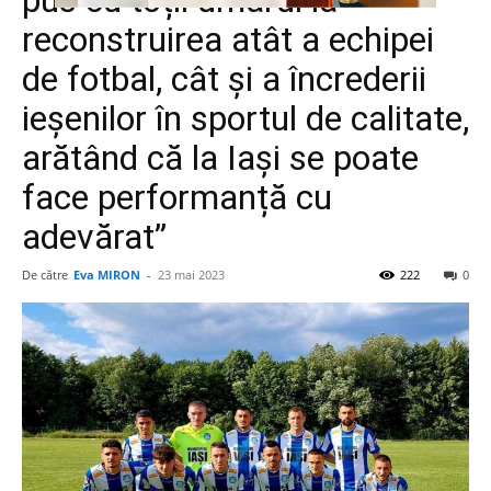
pus cu toții umărul la
reconstruirea atât a echipei
de fotbal, cât și a încrederii
ieșenilor în sportul de calitate,
arătând că la Iași se poate
face performanță cu
adevărat”
De către
Eva MIRON
-
23 mai 2023
222
0