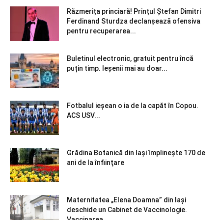
Răzmerița princiară! Prințul Ștefan Dimitri
Ferdinand Sturdza declanșează ofensiva
pentru recuperarea...
Buletinul electronic, gratuit pentru încă
puțin timp. Ieșenii mai au doar...
Fotbalul ieșean o ia de la capăt în Copou.
ACS USV...
Grădina Botanică din Iaşi împlineşte 170 de
ani de la înfiinţare
Maternitatea „Elena Doamna” din Iași
deschide un Cabinet de Vaccinologie.
Vaccinarea...