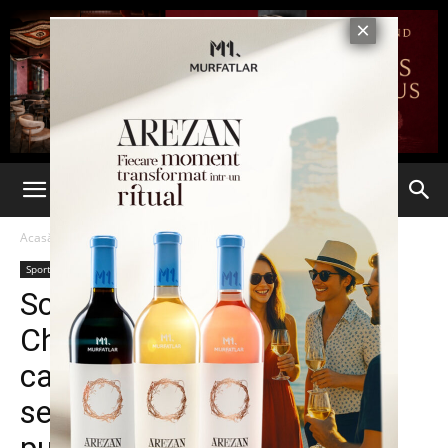
Acasă
Sport
Sport
Stiri din Iasi
Ultima oră
Scrisoare deschisa, Mihai
Chirica:„Au fost doi ani în
care clubul a evoluat în liga
secundă, doi ani în care am