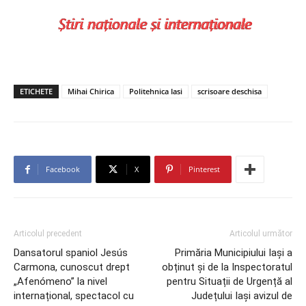
ETICHETE
Mihai Chirica
Politehnica Iasi
scrisoare deschisa
Facebook
X
Pinterest
Articolul precedent
Articolul următor
Dansatorul spaniol Jesús
Primăria Municipiului Iași a
Carmona, cunoscut drept
obținut și de la Inspectoratul
„Afenómeno” la nivel
pentru Situații de Urgență al
internațional, spectacol cu
Județului Iași avizul de