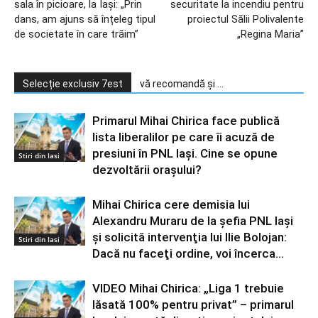
sala în picioare, la Iași: „Prin
securitate la incendiu pentru
dans, am ajuns să înțeleg tipul
proiectul Sălii Polivalente
de societate în care trăim”
„Regina Maria”
Selecție exclusiv 7est
vă recomandă și ...
Primarul Mihai Chirica face publică
lista liberalilor pe care îi acuză de
presiuni în PNL Iași. Cine se opune
Stiri din Iasi
dezvoltării orașului?
Mihai Chirica cere demisia lui
Alexandru Muraru de la şefia PNL Iaşi
şi solicită intervenţia lui Ilie Bolojan:
Stiri din Iasi
Dacă nu faceţi ordine, voi încerca...
VIDEO Mihai Chirica: „Liga 1 trebuie
lăsată 100% pentru privat” – primarul