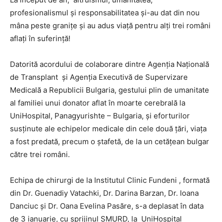
profesionalismul şi responsabilitatea și-au dat din nou
mâna peste granițe și au adus viaţă pentru alţi trei români
aflaţi în suferinţă!
Datorită acordului de colaborare dintre Agenția Națională
de Transplant şi Agenția Executivă de Supervizare
Medicală a Republicii Bulgaria, gestului plin de umanitate
al familiei unui donator aflat în moarte cerebrală la
UniHospital, Panagyurishte – Bulgaria, și eforturilor
susţinute ale echipelor medicale din cele două ţări, viaţa
a fost predată, precum o ştafetă, de la un cetăţean bulgar
către trei români.
Echipa de chirurgi de la Institutul Clinic Fundeni , formată
din Dr. Guenadiy Vatachki, Dr. Darina Barzan, Dr. Ioana
Danciuc și Dr. Oana Evelina Pasăre, s-a deplasat în data
de 3 ianuarie, cu sprijinul SMURD, la UniHospital