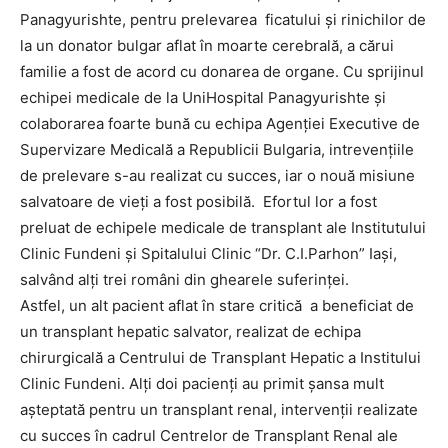
Panagyurishte, pentru prelevarea ficatului şi rinichilor de
la un donator bulgar aflat în moarte cerebrală, a cărui
familie a fost de acord cu donarea de organe. Cu sprijinul
echipei medicale de la UniHospital Panagyurishte şi
colaborarea foarte bună cu echipa Agenției Executive de
Supervizare Medicală a Republicii Bulgaria, intrevenţiile
de prelevare s-au realizat cu succes, iar o nouă misiune
salvatoare de vieţi a fost posibilă. Efortul lor a fost
preluat de echipele medicale de transplant ale Institutului
Clinic Fundeni şi Spitalului Clinic “Dr. C.I.Parhon” Iaşi,
salvând alţi trei români din ghearele suferinţei.
Astfel, un alt pacient aflat în stare critică a beneficiat de
un transplant hepatic salvator, realizat de echipa
chirurgicală a Centrului de Transplant Hepatic a Institului
Clinic Fundeni. Alţi doi pacienţi au primit şansa mult
aşteptată pentru un transplant renal, intervenţii realizate
cu succes în cadrul Centrelor de Transplant Renal ale