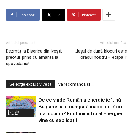
Facebook
X
Pinterest
Articolul precedent
Articolul următor
Dezmăț la Biserica din Ivești:
„Iașul de după blocuri este
preotul, prins cu amanta la
orașul nostru – etapa I”
spovedanie!
Selecție exclusiv 7est
vă recomandă și ...
De ce vinde România energie ieftină
Bulgariei și o cumpără înapoi de 7 ori
Știri din
mai scump? Fost ministru al Energiei
România
vine cu explicații