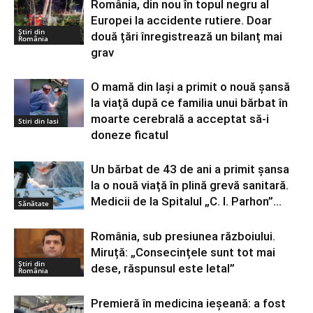
România, din nou în topul negru al
Europei la accidente rutiere. Doar
Știri din
două țări înregistrează un bilanț mai
România
grav
O mamă din Iași a primit o nouă șansă
la viață după ce familia unui bărbat în
moarte cerebrală a acceptat să-i
Stiri din Iasi
doneze ficatul
Un bărbat de 43 de ani a primit șansa
la o nouă viață în plină grevă sanitară.
Medicii de la Spitalul „C. I. Parhon”...
Sănătate
România, sub presiunea războiului.
Miruță: „Consecințele sunt tot mai
Știri din
dese, răspunsul este letal”
România
Premieră în medicina ieșeană: a fost