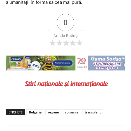
a umanităţii în forma sa cea mai pură.
0
Article Rating
ETICHETE
Bulgaria
organe
romania
transplant