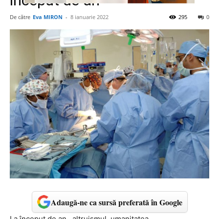
inceput de an
De către
Eva MIRON
-
8 ianuarie 2022
295
0
Adaugă-ne ca sursă preferată în Google
La început de an, altruismul, umanitatea,