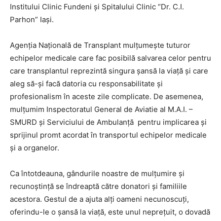
Institului Clinic Fundeni şi Spitalului Clinic “Dr. C.I.
Parhon” Iaşi.
Agenţia Naţională de Transplant mulţumeşte tuturor
echipelor medicale care fac posibilă salvarea celor pentru
care transplantul reprezintă singura şansă la viaţă şi care
aleg să-şi facă datoria cu responsabilitate şi
profesionalism în aceste zile complicate. De asemenea,
mulţumim Inspectoratul General de Aviatie al M.A.I. –
SMURD şi Serviciului de Ambulanţă pentru implicarea şi
sprijinul promt acordat în transportul echipelor medicale
şi a organelor.
Ca întotdeauna, gândurile noastre de mulţumire şi
recunoştinţă se îndreaptă către donatori şi familiile
acestora. Gestul de a ajuta alţi oameni necunoscuţi,
oferindu-le o şansă la viaţă, este unul nepreţuit, o dovadă