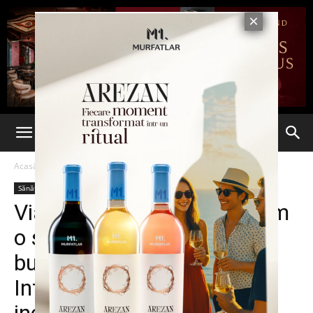
Acasă
Sănătate
Sănătate
Stiri din Iasi
Știri din România
Ultima oră
Viaţa a fost predată, precum
o ştafetă, de la un cetăţean
bulgar către trei români.
Interventie de transplant la