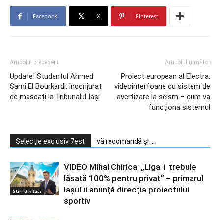
Facebook
X
Pinterest
Articolul precedent
Articolul următor
Update! Studentul Ahmed
Proiect european al Electra:
Sami El Bourkardi, înconjurat
videointerfoane cu sistem de
de mascați la Tribunalul Iași
avertizare la seism – cum va
funcționa sistemul
Selecție exclusiv 7est
vă recomandă și ...
VIDEO Mihai Chirica: „Liga 1 trebuie
lăsată 100% pentru privat” – primarul
Iașului anunță direcția proiectului
Stiri din Iasi
sportiv