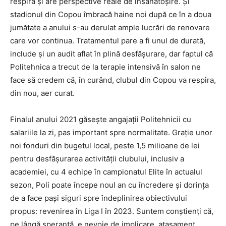
respiră și are perspective reale de însănătoșire. Și
stadionul din Copou îmbracă haine noi după ce în a doua
jumătate a anului s-au derulat ample lucrări de renovare
care vor continua. Tratamentul pare a fi unul de durată,
include și un audit aflat în plină desfășurare, dar faptul că
Politehnica a trecut de la terapie intensivă în salon ne
face să credem că, în curând, clubul din Copou va respira,
din nou, aer curat.
Finalul anului 2021 găsește angajații Politehnicii cu
salariile la zi, pas important spre normalitate. Grație unor
noi fonduri din bugetul local, peste 1,5 milioane de lei
pentru desfășurarea activității clubului, inclusiv a
academiei, cu 4 echipe în campionatul Elite în actualul
sezon, Poli poate începe noul an cu încredere și dorința
de a face pași siguri spre îndeplinirea obiectivului
propus: revenirea în Liga I în 2023. Suntem conștienți că,
pe lângă speranță, e nevoie de implicare, atașament,