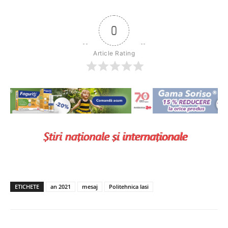
0
Article Rating
ETICHETE
an 2021
mesaj
Politehnica Iasi