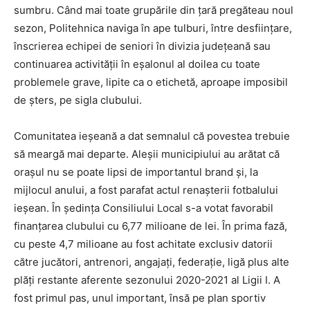
sumbru. Când mai toate grupările din țară pregăteau noul
sezon, Politehnica naviga în ape tulburi, între desființare,
înscrierea echipei de seniori în divizia județeană sau
continuarea activității în eșalonul al doilea cu toate
problemele grave, lipite ca o etichetă, aproape imposibil
de șters, pe sigla clubului.
Comunitatea ieșeană a dat semnalul că povestea trebuie
să meargă mai departe. Aleșii municipiului au arătat că
orașul nu se poate lipsi de importantul brand și, la
mijlocul anului, a fost parafat actul renașterii fotbalului
ieșean. În ședința Consiliului Local s-a votat favorabil
finanțarea clubului cu 6,77 milioane de lei. În prima fază,
cu peste 4,7 milioane au fost achitate exclusiv datorii
către jucători, antrenori, angajați, federație, ligă plus alte
plăți restante aferente sezonului 2020-2021 al Ligii I. A
fost primul pas, unul important, însă pe plan sportiv