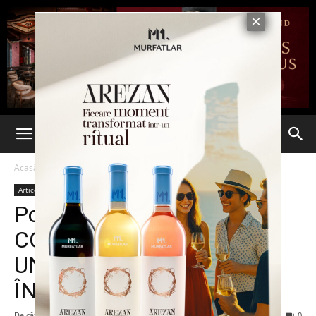
Acasă
Articole
Articole
Deschidere
Economie
Politehnica Iasi, la bilanț.
CONCLUZII LA FINALUL
UNUI AN PLIN DE
ÎNCERCĂRI
De către
Eva MIRON
-
24 decembrie 2021
246
0