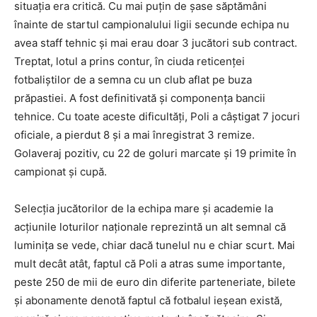
situația era critică. Cu mai puțin de șase săptămâni
înainte de startul campionalului ligii secunde echipa nu
avea staff tehnic și mai erau doar 3 jucători sub contract.
Treptat, lotul a prins contur, în ciuda reticenței
fotbaliștilor de a semna cu un club aflat pe buza
prăpastiei. A fost definitivată și componența bancii
tehnice. Cu toate aceste dificultăți, Poli a câștigat 7 jocuri
oficiale, a pierdut 8 și a mai înregistrat 3 remize.
Golaveraj pozitiv, cu 22 de goluri marcate și 19 primite în
campionat și cupă.
Selecția jucătorilor de la echipa mare și academie la
acțiunile loturilor naționale reprezintă un alt semnal că
luminița se vede, chiar dacă tunelul nu e chiar scurt. Mai
mult decât atât, faptul că Poli a atras sume importante,
peste 250 de mii de euro din diferite parteneriate, bilete
și abonamente denotă faptul că fotbalul ieșean există,