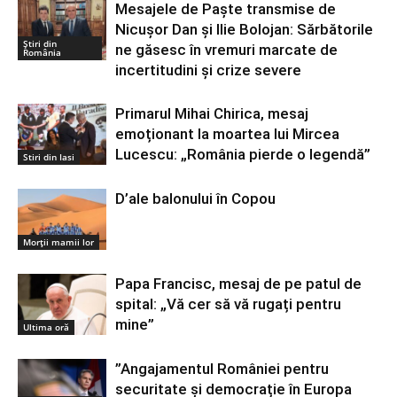
Mesajele de Paște transmise de
Nicușor Dan și Ilie Bolojan: Sărbătorile
Știri din
ne găsesc în vremuri marcate de
România
incertitudini și crize severe
Primarul Mihai Chirica, mesaj
emoționant la moartea lui Mircea
Lucescu: „România pierde o legendă”
Stiri din Iasi
D’ale balonului în Copou
Morții mamii lor
Papa Francisc, mesaj de pe patul de
spital: „Vă cer să vă rugați pentru
mine”
Ultima oră
”Angajamentul României pentru
securitate și democrație în Europa