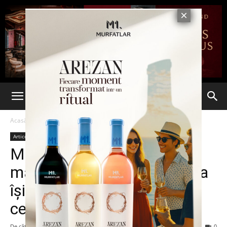
Acasă
Articole
Articole
Deschidere
Municipalitatea a luat toate
măsurile pentru ca școlile sa
își reînceapă activitatea in
cele mai sigure condiții
De către
Eva MIRON
-
7 noiembrie 2021
76
0