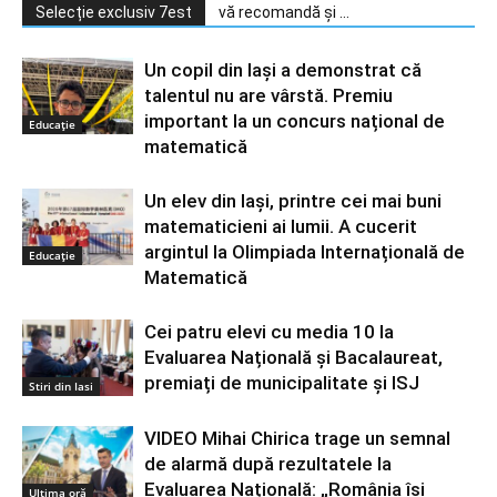
Selecție exclusiv 7est
vă recomandă și ...
Un copil din Iași a demonstrat că
talentul nu are vârstă. Premiu
important la un concurs național de
Educație
matematică
Un elev din Iași, printre cei mai buni
matematicieni ai lumii. A cucerit
argintul la Olimpiada Internațională de
Educație
Matematică
Cei patru elevi cu media 10 la
Evaluarea Națională și Bacalaureat,
premiați de municipalitate și ISJ
Stiri din Iasi
VIDEO Mihai Chirica trage un semnal
de alarmă după rezultatele la
Evaluarea Națională: „România își
Ultima oră