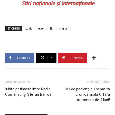
ETICHETE
covid
elevi
ISJ
masuri
Facebook
X
Pinterest
Articolul precedent
Articolul următor
Iubire pătimașă între Nadia
Mii de pacienți cu hepatita
Comăneci și Ștefan Bănică!
cronică virală C fără
tratament de 4 luni!