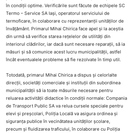
în condiții optime. Verificările sunt făcute de echipele SC
Termo – Service SA Iași, operatorul serviciului de
termoficare, în colaborare cu reprezentanții unităților de
învățământ. Primarul Mihai Chirica face apel și la aceștia
din urmă să verifice starea rețelelor de utilități din
interiorul clădirilor, iar dacă sunt necesare reparații, să ia
măsuri și să comunice acest lucru municipalității, astfel
încât eventualele probleme să fie rezolvate în timp util.
Totodată, primarul Mihai Chirica a dispus și celorlalte
direcții, societăți comerciale și instituții din subordinea
municipalității să ia toate măsurile necesare pentru
reluarea activității didactice în condiții normale: Compania
de Transport Public SA va relua cursele speciale pentru
elevi și preșcolari, Poliția Locală va asigura ordinea și
siguranța publice în vecinătatea unităților școlare,
precum și fluidizarea traficului, în colaborare cu Poliția