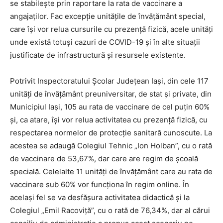
se stabilește prin raportare la rata de vaccinare a
angajaților. Fac excepție unitățile de învățământ special,
care își vor relua cursurile cu prezență fizică, acele unități
unde există totuși cazuri de COVID-19 și în alte situații
justificate de infrastructură și resursele existente.
Potrivit Inspectoratului Școlar Județean Iași, din cele 117
unități de învățământ preuniversitar, de stat și private, din
Municipiul Iași, 105 au rata de vaccinare de cel puțin 60%
și, ca atare, își vor relua activitatea cu prezență fizică, cu
respectarea normelor de protecție sanitară cunoscute. La
acestea se adaugă Colegiul Tehnic „Ion Holban”, cu o rată
de vaccinare de 53,67%, dar care are regim de școală
specială. Celelalte 11 unități de învățământ care au rata de
vaccinare sub 60% vor funcționa în regim online. În
același fel se va desfășura activitatea didactică și la
Colegiul „Emil Racoviță”, cu o rată de 76,34%, dar al cărui