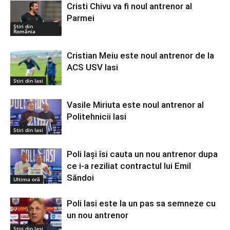
Cristi Chivu va fi noul antrenor al
Parmei
Știri din
România
Cristian Meiu este noul antrenor de la
ACS USV Iasi
Stiri din Iasi
Vasile Miriuta este noul antrenor al
Politehnicii Iasi
Stiri din Iasi
Poli Iași îsi cauta un nou antrenor dupa
ce i-a reziliat contractul lui Emil
Săndoi
Ultima oră
Poli Iasi este la un pas sa semneze cu
un nou antrenor
Stiri din Iasi