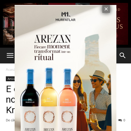
Acasă
Articole
Articole
E oficial! Dan Petrescu este
noul antrenor al lui Kuban
Krasnodar
De către
-
15 iunie 2016
84
0