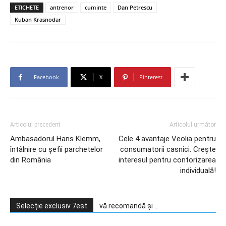
ETICHETE
antrenor
cuminte
Dan Petrescu
Kuban Krasnodar
Facebook
X
Pinterest
Articolul precedent
Articolul următor
Ambasadorul Hans Klemm,
Cele 4 avantaje Veolia pentru
întâlnire cu şefii parchetelor
consumatorii casnici. Crește
din România
interesul pentru contorizarea
individuală!
Selecție exclusiv 7est
vă recomandă și ...