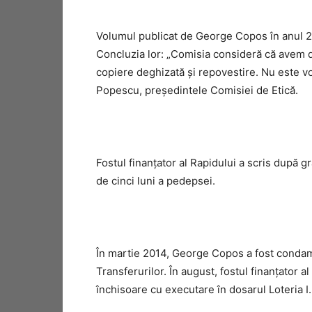
Volumul publicat de George Copos în anul 201
Concluzia lor: „Comisia consideră că avem de-
copiere deghizată şi repovestire. Nu este v
Popescu, preşedintele Comisiei de Etică.
Fostul finanţator al Rapidului a scris după gra
de cinci luni a pedepsei.
În martie 2014, George Copos a fost condamn
Transferurilor. În august, fostul finanțator a
închisoare cu executare în dosarul Loteria I.