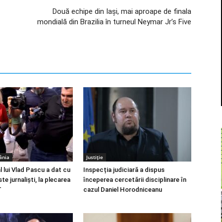
Două echipe din Iași, mai aproape de finala
mondială din Brazilia în turneul Neymar Jr’s Five
ânia
Justiție
 lui Vlad Pascu a dat cu
Inspecția judiciară a dispus
te jurnalişti, la plecarea
începerea cercetării disciplinare în
T
cazul Daniel Horodniceanu