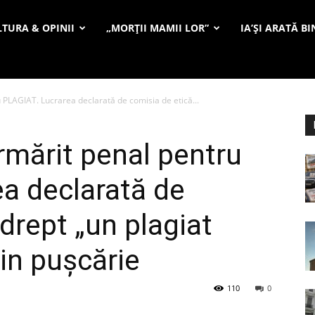
TURA & OPINII
„MORȚII MAMII LOR”
IA’ȘI ARATĂ BI
PLAGIAT. Lucrarea declarată de comisia de etică...
mărit penal pentru
a declarată de
drept „un plagiat
din pușcărie
110
0