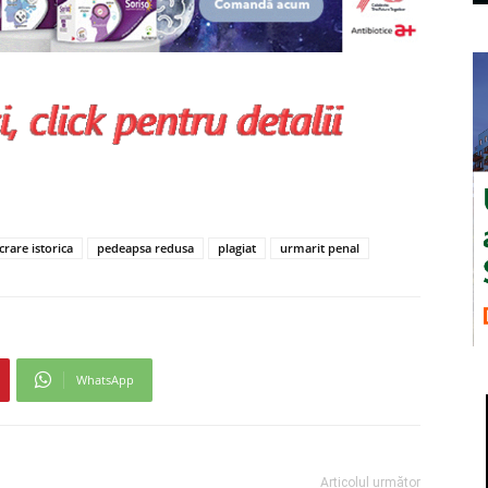
crare istorica
pedeapsa redusa
plagiat
urmarit penal
WhatsApp
Articolul următor