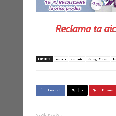
ETICHETE
audieri
cuminte
George Copos
lu
Facebook
X
Pinterest
Articolul precedent