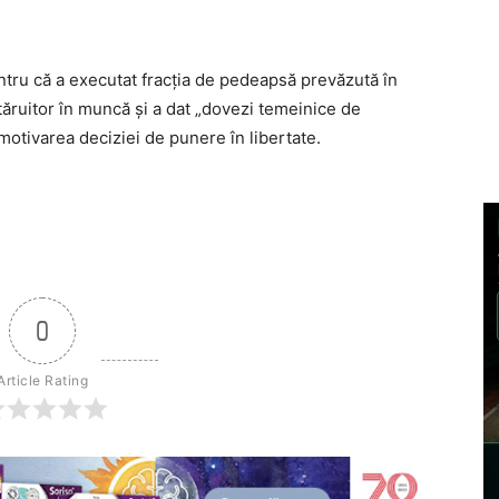
entru că a executat fracţia de pedeapsă prevăzută în
stăruitor în muncă şi a dat „dovezi temeinice de
 motivarea deciziei de punere în libertate.
0
Article Rating