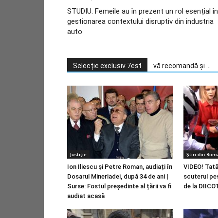
STUDIU: Femeile au în prezent un rol esențial în
gestionarea contextului disruptiv din industria
auto
Selecție exclusiv 7est
vă recomandă și ...
Justiție
Știri din Rom
Ion Iliescu și Petre Roman, audiați în
VIDEO! Tatăl
Dosarul Mineriadei, după 34 de ani |
scuterul pes
Surse: Fostul președinte al țării va fi
de la DIICO
audiat acasă