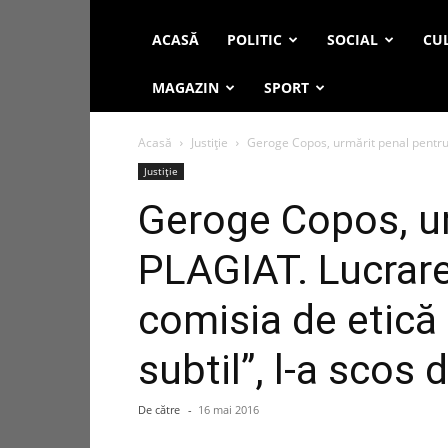
ACASĂ
POLITIC
SOCIAL
CUL
MAGAZIN
SPORT
Acasă
Justiție
Geroge Copos, urmărit penal pentru 
Justiție
Geroge Copos, ur
PLAGIAT. Lucrare
comisia de etică 
subtil”, l-a scos 
De către
-
16 mai 2016