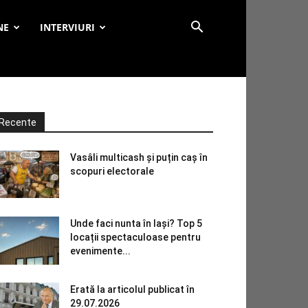
NE
INTERVIURI
Recente
Vasâli multicash și puțin caș în
scopuri electorale
Unde faci nunta în Iași? Top 5
locații spectaculoase pentru
evenimente...
Erată la articolul publicat în
29.07.2026