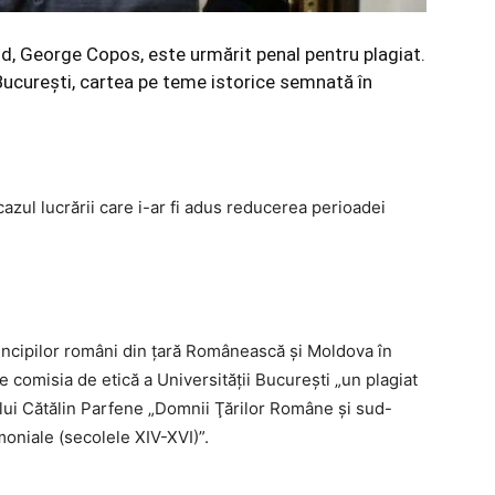
pid, George Copos, este urmărit penal pentru plagiat.
 Bucureşti, cartea pe teme istorice semnată în
azul lucrării care i-ar fi adus reducerea perioadei
principilor români din ţară Românească şi Moldova în
e comisia de etică a Universităţii Bucureşti „un plagiat
cului Cătălin Parfene „Domnii Ţărilor Române şi sud-
imoniale (secolele XIV-XVI)”.