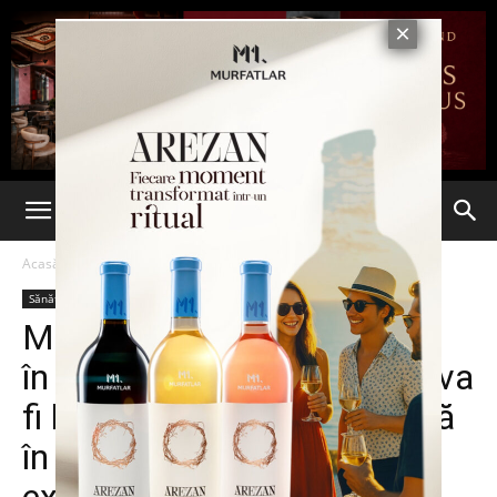
Acasă
Sănătate
Sănătate
Medicamentul care vindecă
în mod miraculos leucemia va
fi lansat mai repede pe piaţă
în urma rezultatelor