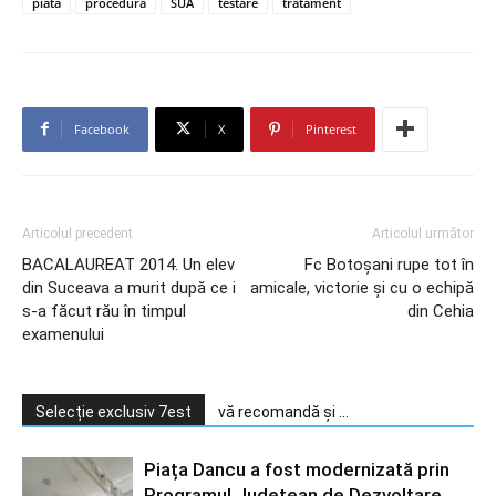
piata
procedura
SUA
testare
tratament
Facebook
X
Pinterest
Articolul precedent
Articolul următor
BACALAUREAT 2014. Un elev
Fc Botoşani rupe tot în
din Suceava a murit după ce i
amicale, victorie şi cu o echipă
s-a făcut rău în timpul
din Cehia
examenului
Selecție exclusiv 7est
vă recomandă și ...
Piața Dancu a fost modernizată prin
Programul Județean de Dezvoltare