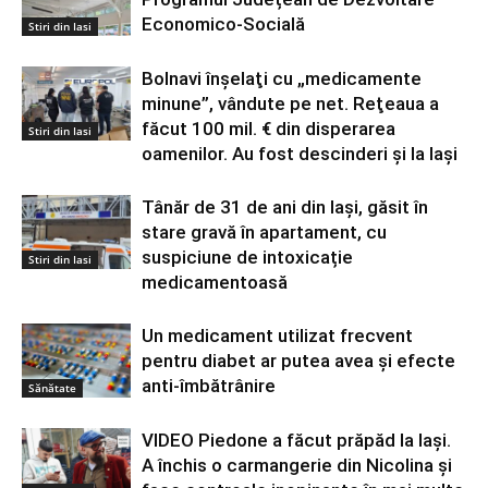
Economico-Socială
Stiri din Iasi
Bolnavi înşelaţi cu „medicamente
minune”, vândute pe net. Reţeaua a
făcut 100 mil. € din disperarea
Stiri din Iasi
oamenilor. Au fost descinderi și la Iași
Tânăr de 31 de ani din Iași, găsit în
stare gravă în apartament, cu
suspiciune de intoxicație
Stiri din Iasi
medicamentoasă
Un medicament utilizat frecvent
pentru diabet ar putea avea şi efecte
anti-îmbătrânire
Sănătate
VIDEO Piedone a făcut prăpăd la Iași.
A închis o carmangerie din Nicolina și