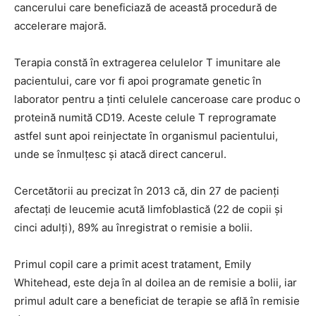
cancerului care beneficiază de această procedură de
accelerare majoră.
Terapia constă în extragerea celulelor T imunitare ale
pacientului, care vor fi apoi programate genetic în
laborator pentru a ţinti celulele canceroase care produc o
proteină numită CD19. Aceste celule T reprogramate
astfel sunt apoi reinjectate în organismul pacientului,
unde se înmulţesc şi atacă direct cancerul.
Cercetătorii au precizat în 2013 că, din 27 de pacienţi
afectaţi de leucemie acută limfoblastică (22 de copii şi
cinci adulţi), 89% au înregistrat o remisie a bolii.
Primul copil care a primit acest tratament, Emily
Whitehead, este deja în al doilea an de remisie a bolii, iar
primul adult care a beneficiat de terapie se află în remisie