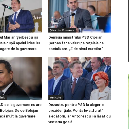
Știri din România
l Marian Șerbescu își
Demisia ministrului PSD Ciprian
ia după apelul liderului
Şerban face valuri pe reţelele de
agere de la guvernare
socializare. „E de râsul curcilor”
ânia
Articole
D de la guvernare nu are
Dezastru pentru PSD la alegerile
 Bolojan. De ce Bolojan
prezidențiale: Ponta le-a „furat”
ncă mult la guvernare
alegătorii, iar Antonescu i-a lăsat cu
vistieria goală