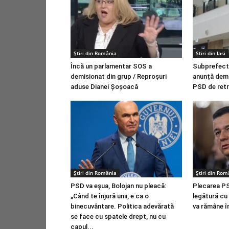
Știri din România
Stiri din Iasi
Încă un parlamentar SOS a
Subprefectu
demisionat din grup / Reproșuri
anunță demis
aduse Dianei Șoșoacă
PSD de retr
Știri din România
Știri din Rom
PSD va eșua, Bolojan nu pleacă:
Plecarea PS
„Când te înjură unii, e ca o
legătură cu
binecuvântare. Politica adevărată
va rămâne î
se face cu spatele drept, nu cu
capul...