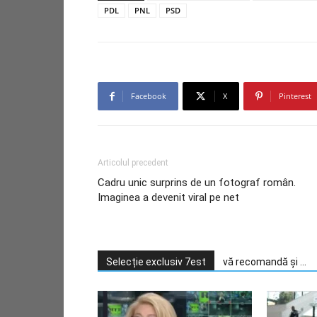
PDL
PNL
PSD
Facebook
X
Pinterest
Articolul precedent
Cadru unic surprins de un fotograf român.
Imaginea a devenit viral pe net
Selecție exclusiv 7est
vă recomandă și ...