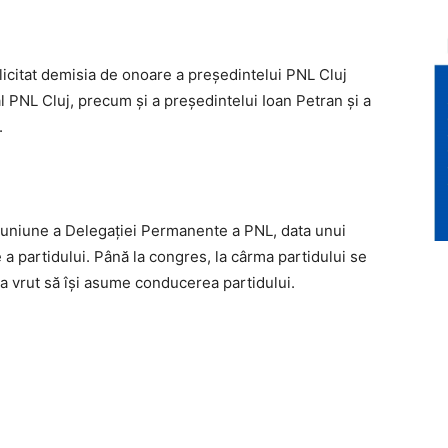
licitat demisia de onoare a preşedintelui PNL Cluj
al PNL Cluj, precum şi a preşedintelui Ioan Petran şi a
.
o reuniune a Delegaţiei Permanente a PNL, data unui
a partidului. Până la congres, la cârma partidului se
 a vrut să îşi asume conducerea partidului.