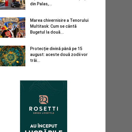
din Palas,...
Marea chivernisire a Tenorului
Multitask: Cum se cântă
Bugetul la două...
Protecție divină până pe 15
august: aceste două zodii vor
trăi...