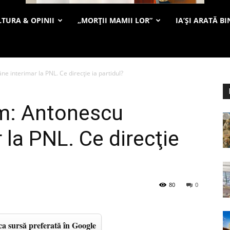
TURA & OPINII
„MORȚII MAMII LOR”
IA’ȘI ARATĂ BI
 interimar la PNL. Ce direcţie ia partidul?
m: Antonescu
 la PNL. Ce direcţie
80
0
a sursă preferată în Google