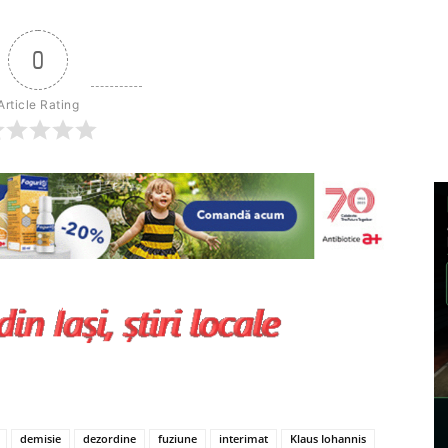
0
Article Rating
demisie
dezordine
fuziune
interimat
Klaus Iohannis