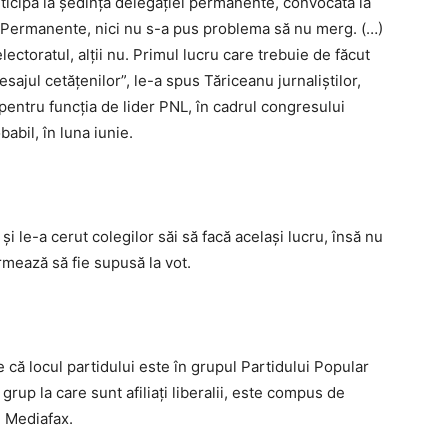
icipă la şedinţa delegaţiei permanente, convocată la
i Permanente, nici nu s-a pus problema să nu merg. (…)
ectoratul, alţii nu. Primul lucru care trebuie de făcut
sajul cetăţenilor”, le-a spus Tăriceanu jurnaliştilor,
pentru funcţia de lider PNL, în cadrul congresului
babil, în luna iunie.
 le-a cerut colegilor săi să facă acelaşi lucru, însă nu
rmează să fie supusă la vot.
că locul partidului este în grupul Partidului Popular
rup la care sunt afiliaţi liberalii, este compus de
m Mediafax.