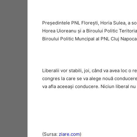
Preşedintele PNL Floreşti, Horia Sulea, a so
Horea Uioreanu şi a Biroului Politic Teritori
Biroului Politic Muncipal al PNL Cluj Napoca
Liberalii vor stabili, joi, când va avea loc 
congres la care se va alege nouă conducere 
va afla aceeaşi conducere. Niciun liberal nu
(Sursa:
ziare.com
)