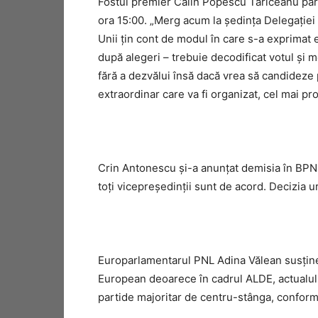
Fostul premier Călin Popescu Tăriceanu part
ora 15:00. „Merg acum la şedinţa Delegaţie
Unii ţin cont de modul în care s-a exprimat el
după alegeri – trebuie decodificat votul şi me
fără a dezvălui însă dacă vrea să candideze 
extraordinar care va fi organizat, cel mai pro
Crin Antonescu şi-a anunţat demisia în BPN şi
toţi vicepreşedinţii sunt de acord. Decizia u
Europarlamentarul PNL Adina Vălean susţine 
European deoarece în cadrul ALDE, actualul g
partide majoritar de centru-stânga, confor