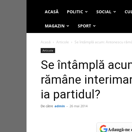
ACASĂ
POLITIC
SOCIAL
CUL
MAGAZIN
SPORT
Acasă
Articole
Se întâmplă acum: Antonescu rămâne
Articole
Se întâmplă acu
rămâne interimar
ia partidul?
De către
admin
-
26 mai 2014
Adaugă-ne c