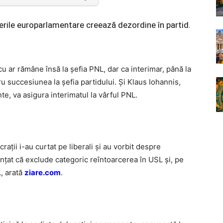
erile europarlamentare creează dezordine în partid.
 ar rămâne însă la şefia PNL, dar ca interimar, până la
 succesiunea la şefia partidului. Şi Klaus Iohannis,
e, va asigura interimatul la vârful PNL.
raţii i-au curtat pe liberali şi au vorbit despre
nţat că exclude categoric reîntoarcerea în USL şi, pe
, arată
ziare.com
.