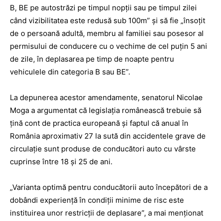
Β, BE pe autostrăzi pe timpul nopţii sau pe timpul zilei
când vizibilitatea este redusă sub 100m” şi să fie „însoţit
de o persoană adultă, membru al familiei sau posesor al
permisului de conducere cu o vechime de cel puţin 5 ani
de zile, în deplasarea pe timp de noapte pentru
vehiculele din categoria Β sau BE”.
La depunerea acestor amendamente, senatorul Nicolae
Moga a argumentat că legislaţia românească trebuie să
ţină cont de practica europeană şi faptul că anual în
România aproximativ 27 la sută din accidentele grave de
circulaţie sunt produse de conducători auto cu vârste
cuprinse între 18 şi 25 de ani.
„Varianta optimă pentru conducătorii auto începători de a
dobândi experienţă în condiţii minime de risc este
instituirea unor restricţii de deplasare”, a mai menţionat