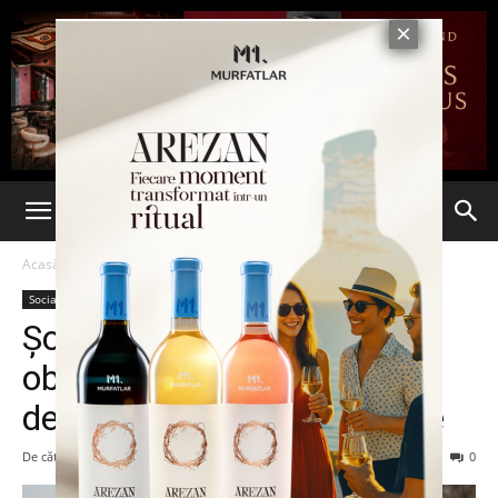
Acasă
Social
Social
Şoferii începători ar putea fi
obligaţi să aibă însoţitor la
deplasări pe timp de noapte
De către
admin
-
4 februarie 2014
86
0