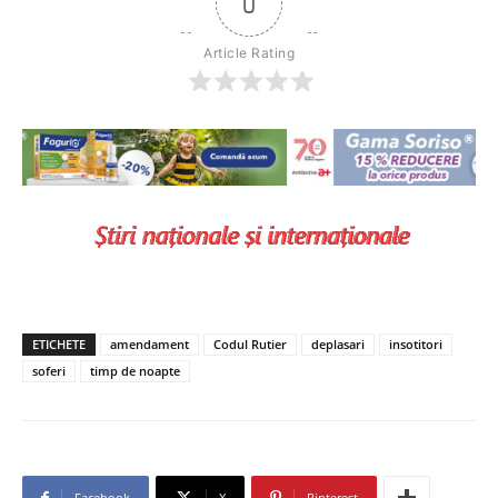
0
Article Rating
ETICHETE
amendament
Codul Rutier
deplasari
insotitori
soferi
timp de noapte
Facebook
X
Pinterest