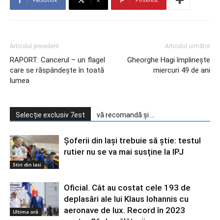
Articolul precedent
Articolul următor
RAPORT: Cancerul – un flagel
Gheorghe Hagi împlineşte
care se răspândeşte în toată
miercuri 49 de ani
lumea
Selecție exclusiv 7est
vă recomandă și ...
Șoferii din Iași trebuie să știe: testul
rutier nu se va mai susține la IPJ
Stiri din Iasi
Oficial. Cât au costat cele 193 de
deplasări ale lui Klaus Iohannis cu
aeronave de lux. Record în 2023
Ultima oră