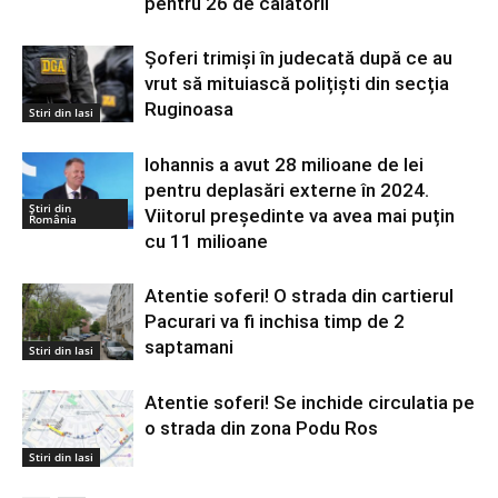
pentru 26 de călătorii
Șoferi trimiși în judecată după ce au
vrut să mituiască polițiști din secția
Ruginoasa
Stiri din Iasi
Iohannis a avut 28 milioane de lei
pentru deplasări externe în 2024.
Știri din
Viitorul președinte va avea mai puțin
România
cu 11 milioane
Atentie soferi! O strada din cartierul
Pacurari va fi inchisa timp de 2
saptamani
Stiri din Iasi
Atentie soferi! Se inchide circulatia pe
o strada din zona Podu Ros
Stiri din Iasi