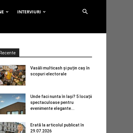
NE
INTERVIURI
Recente
Vasâli multicash și puțin caș în
scopuri electorale
Unde faci nunta în Iași? 5 locații
spectaculoase pentru
evenimente elegante...
Erată la articolul publicat în
29.07.2026