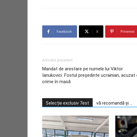
Facebook
X
Pinterest
Articolul precedent
Mandat de arestare pe numele lui Viktor
Ianukovici. Fostul președinte ucrainian, acuzat
crime în masă
Selecție exclusiv 7est
vă recomandă și ...