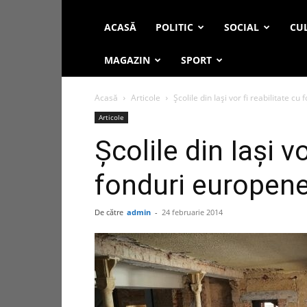
ACASĂ
POLITIC
SOCIAL
CUL
MAGAZIN
SPORT
Acasă
Articole
Școlile din Iași vor fi reabilitate c
Articole
Școlile din Iași vo
fonduri europen
De către
admin
-
24 februarie 2014