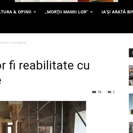
TURA & OPINII
„MORȚII MAMII LOR”
IA’ȘI ARATĂ BI
u fonduri europene
r fi reabilitate cu
e
74
0