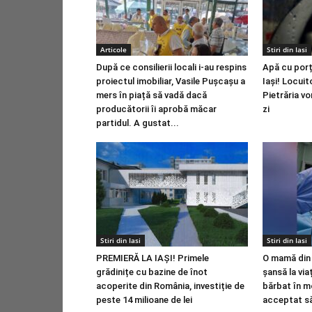
Articole
Stiri din Iasi
După ce consilierii locali i-au respins
Apă cu porț
proiectul imobiliar, Vasile Pușcașu a
Iași! Locuit
mers în piață să vadă dacă
Pietrăria vo
producătorii îi aprobă măcar
zi
partidul. A gustat...
Stiri din Iasi
Stiri din Iasi
PREMIERĂ LA IAȘI! Primele
O mamă din 
grădinițe cu bazine de înot
șansă la via
acoperite din România, investiție de
bărbat în m
peste 14 milioane de lei
acceptat să