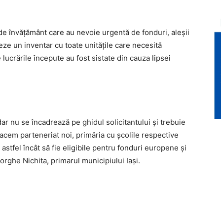
 de învățământ care au nevoie urgentă de fonduri, aleşii
zeze un inventar cu toate unitățile care necesită
de lucrările începute au fost sistate din cauza lipsei
dar nu se încadrează pe ghidul solicitantului și trebuie
facem parteneriat noi, primăria cu școlile respective
 astfel încât să fie eligibile pentru fonduri europene și
orghe Nichita, primarul municipiului Iași.