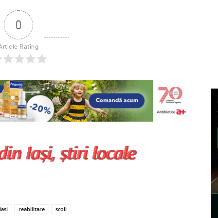
0
Article Rating
iasi
reabilitare
scoli