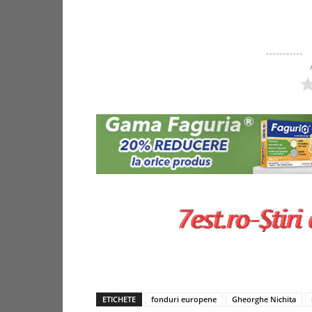
ETICHETE
fonduri europene
Gheorghe Nichita