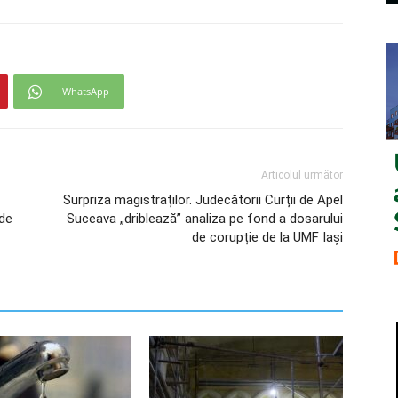
WhatsApp
Articolul următor
Surpriza magistraților. Judecătorii Curții de Apel
 de
Suceava „driblează” analiza pe fond a dosarului
de corupție de la UMF Iași