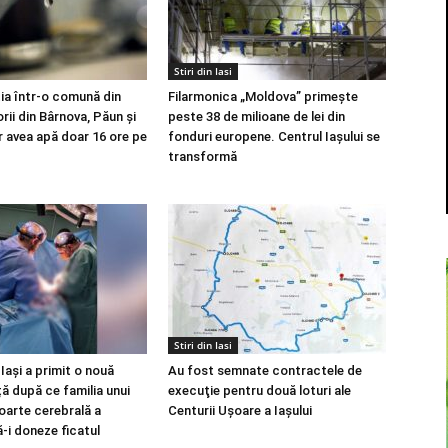
Stiri din Iasi
ia într-o comună din
Filarmonica „Moldova” primește
orii din Bârnova, Păun și
peste 38 de milioane de lei din
r avea apă doar 16 ore pe
fonduri europene. Centrul Iașului se
transformă
Stiri din Iasi
Iași a primit o nouă
Au fost semnate contractele de
ță după ce familia unui
execuţie pentru două loturi ale
oarte cerebrală a
Centurii Uşoare a Iaşului
-i doneze ficatul