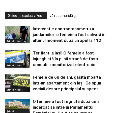
Selecție exclusiv 7est
vă recomandă și ...
Intervenție contracronometru a
jandarmilor: o femeie a fost salvată în
ultimul moment după un apel la 112
Stiri din Iasi
Terifiant la Iași! O femeie a fost
înjunghiată în plină stradă de fostul
concubin monitorizat electronic
Stiri din Iasi
Femeie de 68 de ani, găsită moartă
într-un apartament din Iaşi. Ce spun
vecinii despre principalul suspect
Stiri din Iasi
O femeie a fost reținută după ce a
încercat să intre în Parlamentul
Știri din
României cu 6 cuțite asupra sa