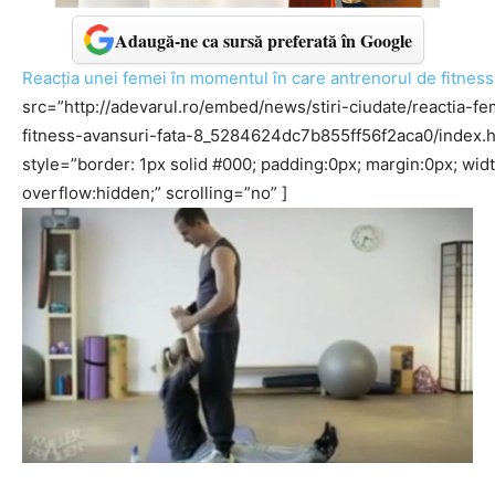
Adaugă-ne ca sursă preferată în Google
Reacţia unei femei în momentul în care antrenorul de fitness 
src=”http://adevarul.ro/embed/news/stiri-ciudate/reactia-
fitness-avansuri-fata-8_5284624dc7b855ff56f2aca0/index
style=”border: 1px solid #000; padding:0px; margin:0px; wi
overflow:hidden;” scrolling=”no” ]