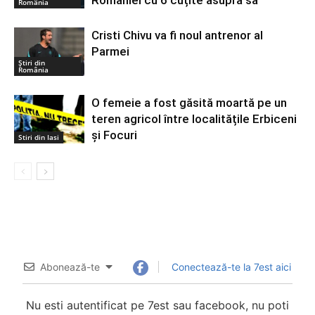
România
Cristi Chivu va fi noul antrenor al
Parmei
Știri din
România
O femeie a fost găsită moartă pe un
teren agricol între localitățile Erbiceni
și Focuri
Stiri din Iasi
Abonează-te
Conectează-te la 7est aici
Nu esti autentificat pe 7est sau facebook, nu poti