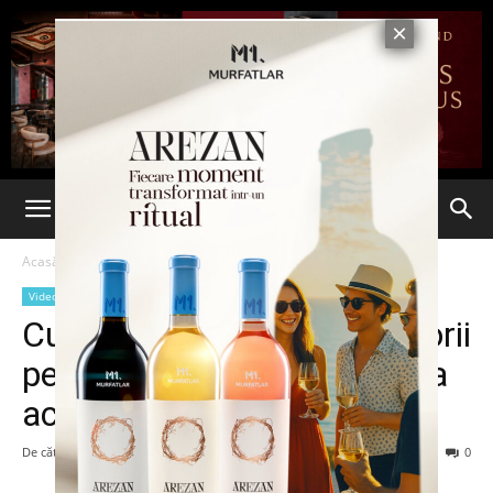
Acasă
Video
Video
Cum să ne ferim de antrenorii
perverși. E uimitoare reacția
acestei femei!
De către
-
14 noiembrie 2013
96
0