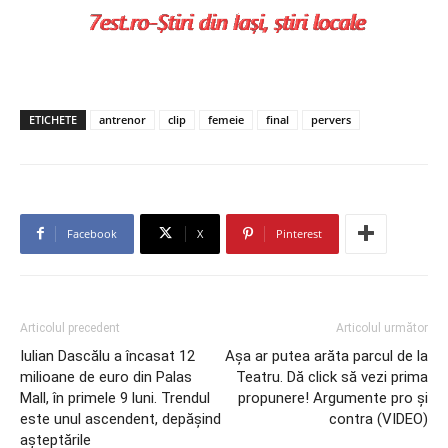
ETICHETE
antrenor
clip
femeie
final
pervers
Facebook
X
Pinterest
Articolul precedent
Articolul următor
Iulian Dascălu a încasat 12
Aşa ar putea arăta parcul de la
milioane de euro din Palas
Teatru. Dă click să vezi prima
Mall, în primele 9 luni. Trendul
propunere! Argumente pro şi
este unul ascendent, depășind
contra (VIDEO)
așteptările