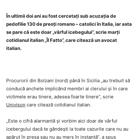
În ultimii doi ani au fost cercetaţi sub acuzaţia de
pedofilie 130 de preoţi romano – catolici în Italia, iar asta
se pare că este doar „vârful icebegului”, scrie marţi
cotidianul italian „Îl Fatto”, care citează un avocat
italian.
Procurorii din Bolzani (nord) până în Sicilia „au trebuit să
conducă anchete implicând membri ai clerului şi în care
victimele erau tinere, adesea foarte tinere”, scrie
Univison
care citează cotidianul italian.
„Este o cifră alarmantă şi vorbim aici doar de vârful
icebergului dacă te gândeşti la toate cazurile care nu au
apărut în presa sau nu au mers în instanţă”, a spus