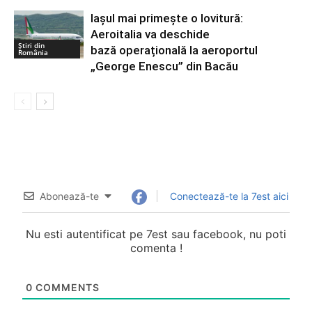
Iașul mai primește o lovitură:
Aeroitalia va deschide
Știri din
bază operațională la aeroportul
România
„George Enescu” din Bacău
Abonează-te
Conectează-te la 7est aici
Nu esti autentificat pe 7est sau facebook, nu poti
comenta !
0
COMMENTS