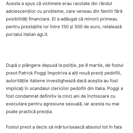
Acesta a spus că victimele erau racolate din rândul
adolescenţilor cu probleme, care veneau din familii fără
posibilităţi financiare. El a adăugat că minorii primeau
pentru prestaţiile lor între 150 şi 500 de euro, relatează
portalul italian agi.it.
După o plângere depusă la poliţie, pe 8 martie, de fostul
preot Patrick Poggi împotriva a alţi nouă preoţi pedofili,
autorităţile italiene investighează dacă aceştia au fost
implicaţi în scandalul clericilor pedofili din Italia. Poggi a
fost condamnat definitiv la cinci ani de închisoare cu
executare pentru agresiune sexuală, iar acesta nu mai
poate practică preoţia.
Fostul preot a decis să mărturisească absolut tot în fata