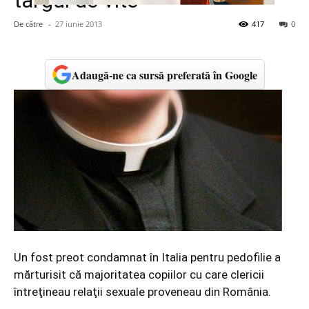
târgul de vite
De către
-
27 iunie 2013
417
0
Adaugă-ne ca sursă preferată în Google
Un fost preot condamnat în Italia pentru pedofilie a
mărturisit că majoritatea copiilor cu care clericii
întreţineau relaţii sexuale proveneau din România.