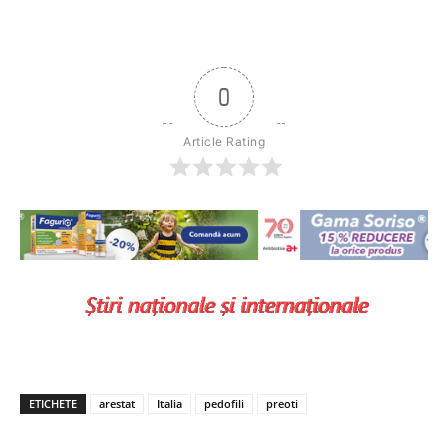
0
Article Rating
ETICHETE
arestat
Italia
pedofili
preoti