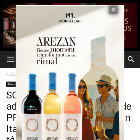
Acasă
Panorama
Panorama
SCANDAL. Sute de
adolescenţi români, violaţi de
PREOŢII HOMOSEXUALI din
Italia. Tinerii, vânduţi ca la