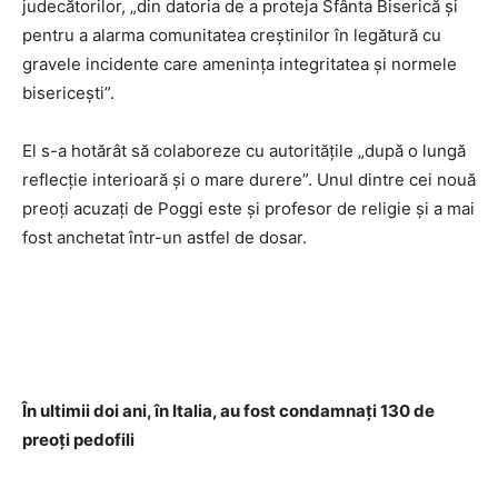
judecătorilor, „din datoria de a proteja Sfânta Biserică şi
pentru a alarma comunitatea creştinilor în legătură cu
gravele incidente care ameninţa integritatea şi normele
bisericeşti”.
El s-a hotărât să colaboreze cu autorităţile „după o lungă
reflecţie interioară şi o mare durere”. Unul dintre cei nouă
preoţi acuzaţi de Poggi este şi profesor de religie şi a mai
fost anchetat într-un astfel de dosar.
În ultimii doi ani, în Italia, au fost condamnaţi 130 de
preoţi pedofili