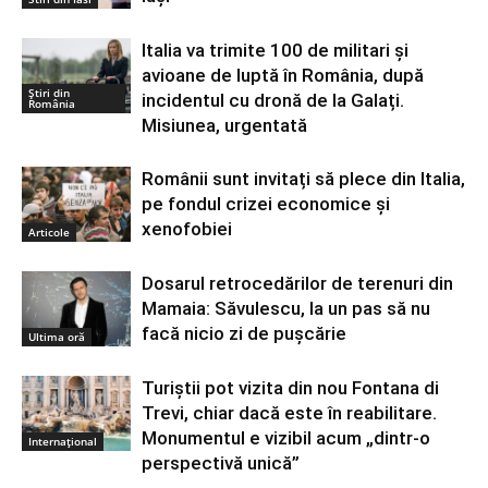
Italia va trimite 100 de militari și
avioane de luptă în România, după
Știri din
incidentul cu dronă de la Galați.
România
Misiunea, urgentată
Românii sunt invitați să plece din Italia,
pe fondul crizei economice și
xenofobiei
Articole
Dosarul retrocedărilor de terenuri din
Mamaia: Săvulescu, la un pas să nu
facă nicio zi de pușcărie
Ultima oră
Turiștii pot vizita din nou Fontana di
Trevi, chiar dacă este în reabilitare.
Monumentul e vizibil acum „dintr-o
Internațional
perspectivă unică”