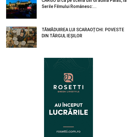
CARGO urcă pe scena din Grădina Palas, la
Serile Filmului Românesc:...
TĂMĂDUIREA LUI SCARAOȚCHI: POVESTE
DIN TÂRGUL IEȘILOR