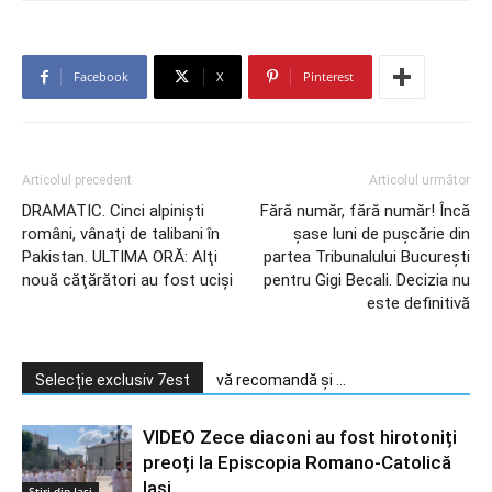
Facebook
X
Pinterest
Articolul precedent
Articolul următor
DRAMATIC. Cinci alpinişti
Fără număr, fără număr! Încă
români, vânaţi de talibani în
şase luni de puşcărie din
Pakistan. ULTIMA ORĂ: Alţi
partea Tribunalului Bucureşti
nouă căţărători au fost ucişi
pentru Gigi Becali. Decizia nu
este definitivă
Selecție exclusiv 7est
vă recomandă și ...
VIDEO Zece diaconi au fost hirotoniți
preoți la Episcopia Romano-Catolică
Iași
Stiri din Iasi