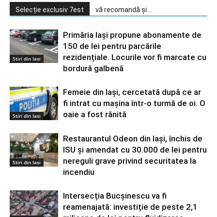
Selecție exclusiv 7est
vă recomandă și ...
Primăria Iași propune abonamente de
150 de lei pentru parcările
rezidențiale. Locurile vor fi marcate cu
Stiri din Iasi
bordură galbenă
Femeie din Iași, cercetată după ce ar
fi intrat cu mașina într-o turmă de oi. O
oaie a fost rănită
Stiri din Iasi
Restaurantul Odeon din Iași, închis de
ISU și amendat cu 30.000 de lei pentru
nereguli grave privind securitatea la
Stiri din Iasi
incendiu
Intersecția Bucșinescu va fi
reamenajată: investiție de peste 2,1