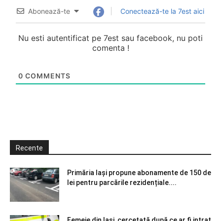
Abonează-te
Conectează-te la 7est aici
Nu esti autentificat pe 7est sau facebook, nu poti
comenta !
0
COMMENTS
Recente
Primăria Iași propune abonamente de 150 de
lei pentru parcările rezidențiale....
Femeie din Iași, cercetată după ce ar fi intrat