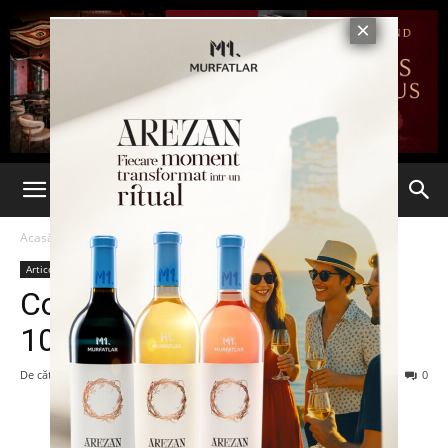
Acasă
Articole
Articole
Consiliul Judeţean a alocat
100.000 de lei pentru FIE
De către
7est
-
14 iunie 2013
97
0