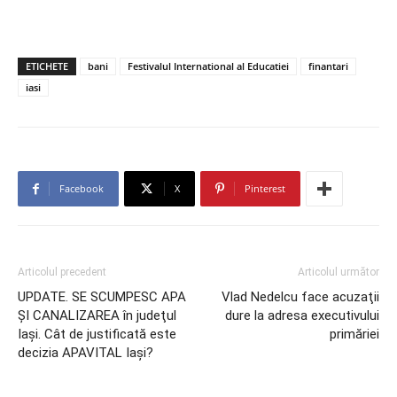
ETICHETE
bani
Festivalul International al Educatiei
finantari
iasi
Facebook
X
Pinterest
Articolul precedent
Articolul următor
UPDATE. SE SCUMPESC APA
Vlad Nedelcu face acuzaţii
ŞI CANALIZAREA în judeţul
dure la adresa executivului
Iaşi. Cât de justificată este
primăriei
decizia APAVITAL Iaşi?