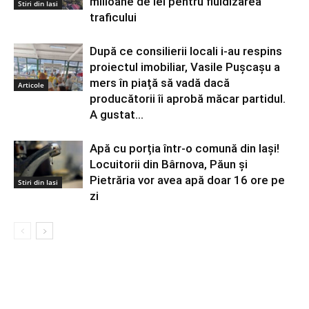
milioane de lei pentru fluidizarea
Stiri din Iasi
traficului
După ce consilierii locali i-au respins
proiectul imobiliar, Vasile Pușcașu a
mers în piață să vadă dacă
Articole
producătorii îi aprobă măcar partidul.
A gustat...
Apă cu porția într-o comună din Iași!
Locuitorii din Bârnova, Păun și
Pietrăria vor avea apă doar 16 ore pe
Stiri din Iasi
zi