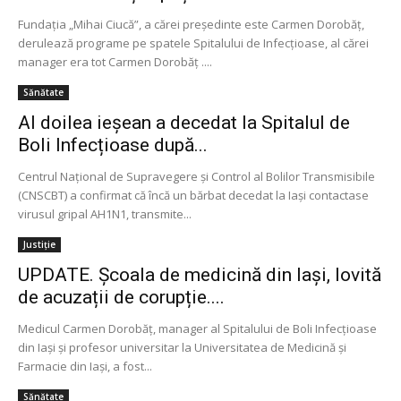
Fundația „Mihai Ciucă”, a cărei președinte este Carmen Dorobăț,
derulează programe pe spatele Spitalului de Infecțioase, al cărei
manager era tot Carmen Dorobăț ....
Sănătate
Al doilea ieșean a decedat la Spitalul de
Boli Infecțioase după...
Centrul Naţional de Supravegere şi Control al Bolilor Transmisibile
(CNSCBT) a confirmat că încă un bărbat decedat la Iaşi contactase
virusul gripal AH1N1, transmite...
Justiție
UPDATE. Școala de medicină din Iași, lovită
de acuzații de corupție....
Medicul Carmen Dorobăţ, manager al Spitalului de Boli Infecţioase
din Iaşi şi profesor universitar la Universitatea de Medicină şi
Farmacie din Iaşi, a fost...
Sănătate