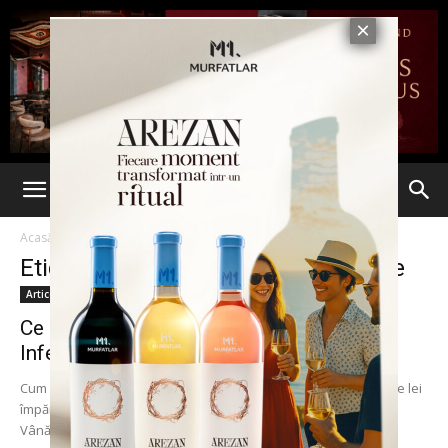
Acasă
Etichete
Spitalul de Boli Infectioase
Etichetă: Spitalul de Boli Infectioase
Articole
Ce n-ați știut despre MAFIA de la
Infecțioase: Dorobăț și Bugeac...
Cum se fură un spital cu totul: achiziții directe de 3,5 milioane de lei
împărțite de fosta directoare prietenilor din UMF – Bugeac,
Vânătoru,...