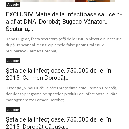
Articole
EXCLUSIV. Mafia de la Infecțioase sau ce n-
a aflat DNA: Dorobăț-Bugeac-Vânătoru-
Scutariu,...
Dana Bugeac, fosta secretară șefă de la UMF, a plecat din instituție
după un scandal imens: diplomele false pentru italieni. A
recuperat-o Carmen Dorobăț,...
Articole
Șefa de la Infecțioase, 750.000 de lei în
2015. Carmen Dorobăț...
Fundația „Mihai Ciucă”, a cărei președinte este Carmen Dorobăț,
derulează programe pe spatele Spitalului de Infecțioase, al cărei
manager era tot Carmen Dorobăț ....
Articole
Șefa de la Infecțioase, 750.000 de lei în
2015. Dorobăț căpușa...