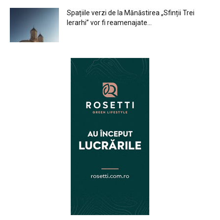
Spațiile verzi de la Mănăstirea „Sfinții Trei
Ierarhi” vor fi reamenajate...