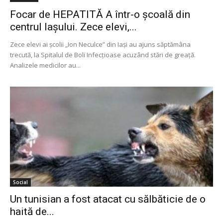
Focar de HEPATITĂ A într-o școală din
centrul Iașului. Zece elevi,...
Zece elevi ai şcolii „Ion Neculce” din Iaşi au ajuns săptămâna
trecută, la Spitalul de Boli Infecţioase acuzând stări de greaţă.
Analizele medicilor au...
Social
Un tunisian a fost atacat cu sălbăticie de o
haită de...