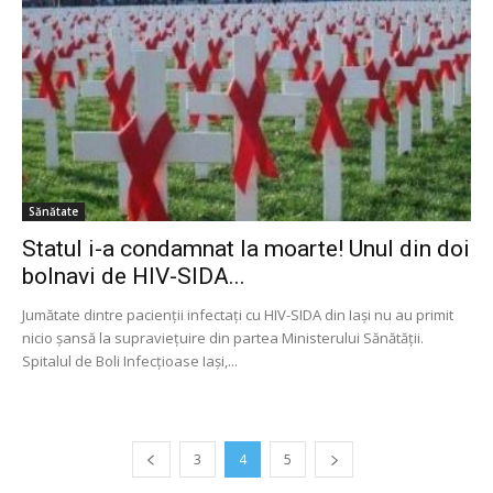
Sănătate
Statul i-a condamnat la moarte! Unul din doi
bolnavi de HIV-SIDA...
Jumătate dintre pacienţii infectaţi cu HIV-SIDA din Iaşi nu au primit
nicio şansă la supravieţuire din partea Ministerului Sănătăţii.
Spitalul de Boli Infecţioase Iaşi,...
3
4
5