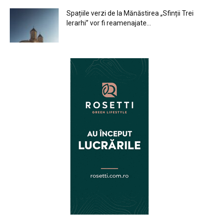
Spațiile verzi de la Mănăstirea „Sfinții Trei
Ierarhi” vor fi reamenajate...