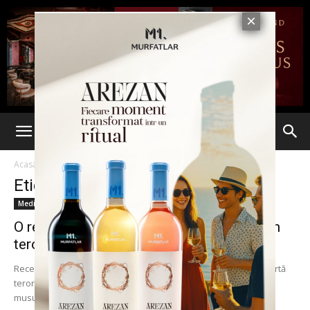
Acasă
Etichete
Receptionera
Etichetă: receptionera
Media
O recepționeră a confundat un turist cu un
terorist. Ce a...
Recepţionera unui hotel din Ohio a provocat fără să vrea o alertă
teroristă. A văzut în hol un turist îmbrăcat în haine tradiţionale
musulmane....