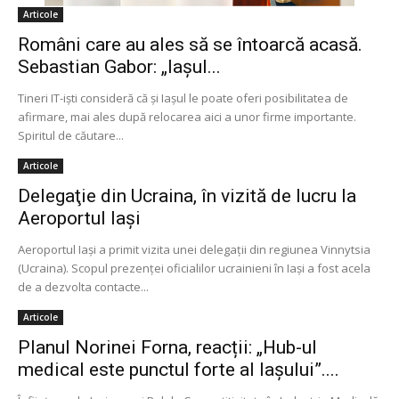
Articole
Români care au ales să se întoarcă acasă.
Sebastian Gabor: „Iaşul...
Tineri IT-işti consideră că şi Iaşul le poate oferi posibilitatea de
afirmare, mai ales după relocarea aici a unor firme importante.
Spiritul de căutare...
Articole
Delegaţie din Ucraina, în vizită de lucru la
Aeroportul Iaşi
Aeroportul Iaşi a primit vizita unei delegaţii din regiunea Vinnytsia
(Ucraina). Scopul prezenţei oficialilor ucrainieni în Iaşi a fost acela
de a dezvolta contacte...
Articole
Planul Norinei Forna, reacții: „Hub-ul
medical este punctul forte al Iașului”....