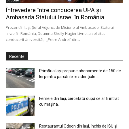
Articole
Întrevedere între conducerea UPA și
Ambasada Statului Israel în România
Prezent în Iași, Șeful Adjunct de Misiune al Ambasadei Statului
Israel în România, Doamna Shelly Hagier Livne, a solicitat
conducerii Universității „Petre Andrei” din...
Recente
Primăria Iași propune abonamente de 150 de
lei pentru parcările rezidențiale....
Femeie din Iași, cercetată după ce ar fi intrat
cu mașina...
Restaurantul Odeon din Iași, închis de ISU și