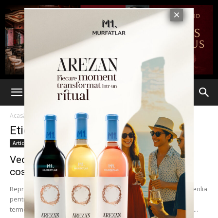
Acasă
Etichete
Parteneriate
Etichetă: parteneriate
Articole
Veolia: triplă alianţă pentru economii de
costuri, randament superior şi protecţia...
Reprezentanţii a doua capitale împărtăşesc soluţia găsită de Veolia
pentru sistemele centralizate. Operatorul sistemului de
termoficare ieşean a încheiat acorduri cu omologii din Chişinău...