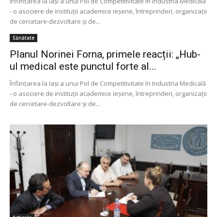
Înfiinţarea la Iaşi a unui Pol de Competitivitate în Industria Medicală
- o asociere de instituţii academice ieşene, întreprinderi, organizaţii
de cercetare-dezvoltare şi de...
Sănătate
Planul Norinei Forna, primele reacții: „Hub-
ul medical este punctul forte al...
Înfiinţarea la Iaşi a unui Pol de Competitivitate în Industria Medicală
- o asociere de instituţii academice ieşene, întreprinderi, organizaţii
de cercetare-dezvoltare şi de...