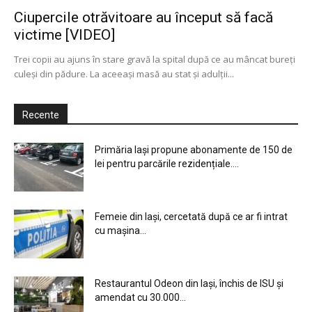
Ciupercile otrăvitoare au început să facă
victime [VIDEO]
Trei copii au ajuns în stare gravă la spital după ce au mâncat bureţi
culeşi din pădure. La aceeaşi masă au stat şi adulţii...
Recente
Primăria Iași propune abonamente de 150 de
lei pentru parcările rezidențiale....
Femeie din Iași, cercetată după ce ar fi intrat
cu mașina...
Restaurantul Odeon din Iași, închis de ISU și
amendat cu 30.000...