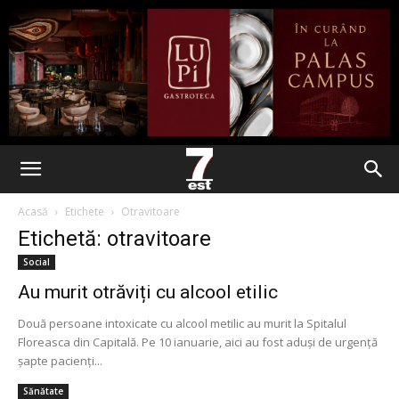
Acasă
Etichete
Otravitoare
Etichetă: otravitoare
Social
Au murit otrăviți cu alcool etilic
Două persoane intoxicate cu alcool metilic au murit la Spitalul
Floreasca din Capitală. Pe 10 ianuarie, aici au fost aduși de urgență
șapte pacienți...
Sănătate