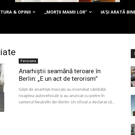
TURA & OPINII
„MORȚII MAMII LOR”
IA’ȘI ARATĂ BIN
iate
Panorama
Anarhiștii seamănă teroare în
Berlin: „E un act de terorism”
Găşti de anarhişti mascaţi au incendiat sâmbătă
noaptea autovehicule şi au aruncat cu pietre în
cartierul Neukölln din Berlin. Un oficial a declarat că...