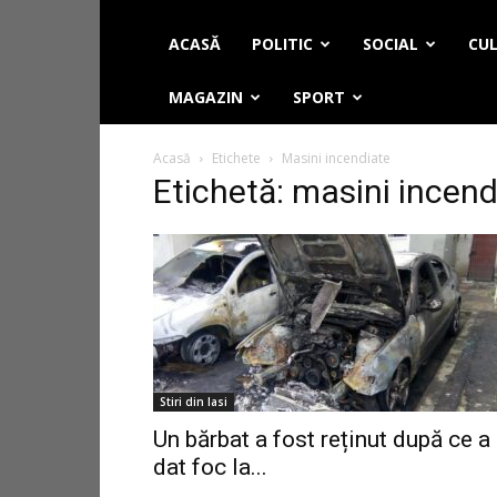
ACASĂ
POLITIC
SOCIAL
CUL
MAGAZIN
SPORT
Acasă
Etichete
Masini incendiate
Etichetă: masini incend
Stiri din Iasi
Un bărbat a fost reținut după ce a
dat foc la...