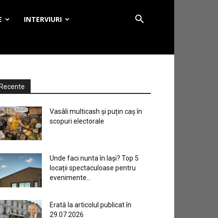
E
INTERVIURI
Recente
Vasâli multicash și puțin caș în
scopuri electorale
Unde faci nunta în Iași? Top 5
locații spectaculoase pentru
evenimente...
Erată la articolul publicat în
29.07.2026