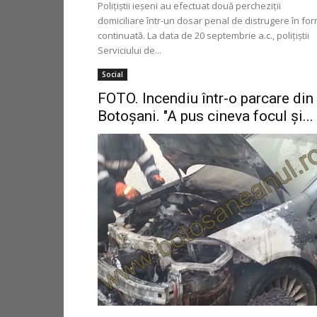
Poliţiştii ieşeni au efectuat două percheziţii
domiciliare într-un dosar penal de distrugere în fo
continuată. La data de 20 septembrie a.c., poliţiştii
Serviciului de...
Social
FOTO. Incendiu într-o parcare din
Botoşani. "A pus cineva focul şi...