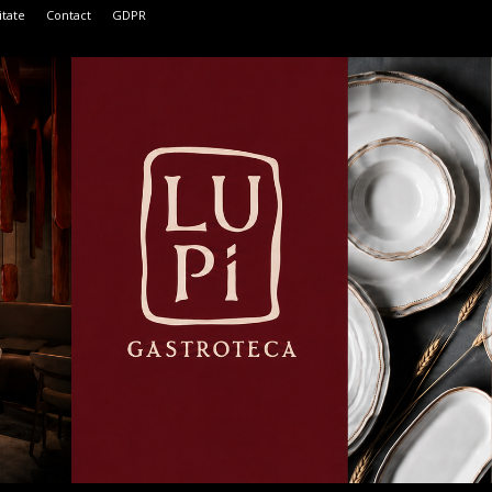
itate
Contact
GDPR