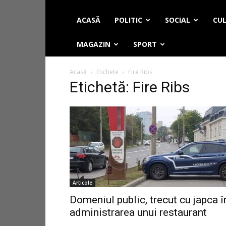
ACASĂ
POLITIC
SOCIAL
CUL
MAGAZIN
SPORT
Acasă
Etichete
Fire Ribs
Etichetă: Fire Ribs
Articole
Domeniul public, trecut cu japca î
administrarea unui restaurant