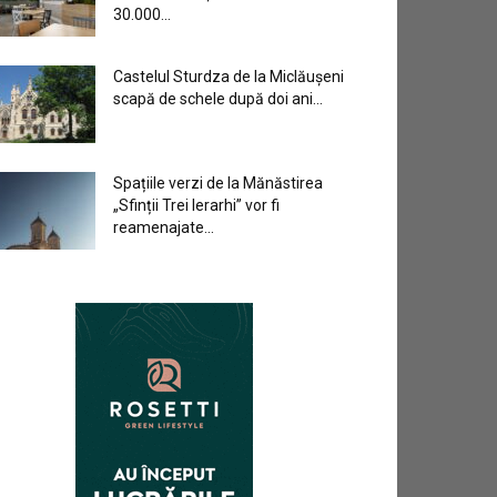
30.000...
Castelul Sturdza de la Miclăușeni
scapă de schele după doi ani...
Spațiile verzi de la Mănăstirea
„Sfinții Trei Ierarhi” vor fi
reamenajate...