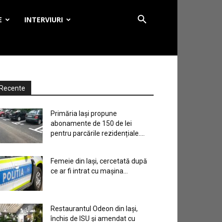
E
INTERVIURI
Recente
Primăria Iași propune
abonamente de 150 de lei
pentru parcările rezidențiale....
Femeie din Iași, cercetată după
ce ar fi intrat cu mașina...
Restaurantul Odeon din Iași,
închis de ISU și amendat cu