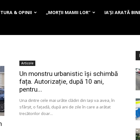
TURA & OPINII
„MORȚII MAMII LOR”
IA’ȘI ARATĂ BIN
Articole
Un monstru urbanistic își schimbă
fața. Autorizație, după 10 ani,
pentru...
Una dintre cele mai urâte clădiri din Iaşi va avea, în
sfârşit, o faţadă, după ani de zile în care a arătat
trecătorilor doar...
n