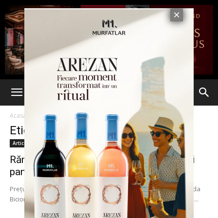
Acasă
Etichete
Fire Monkey
Etichetă: Fire Monkey
Articole
Rămâni mască! Cât costă cei mai scumpi
pantofi sport din lume....
Preţul celor mai scumpi adidaşi din lume, creaţi de casa de moda
Bicion din New York şi botezaţi cu numele de Fire Monkey, este...