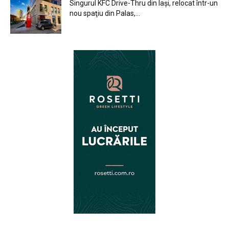
Singurul KFC Drive-Thru din Iași, relocat într-un
nou spaţiu din Palas,...