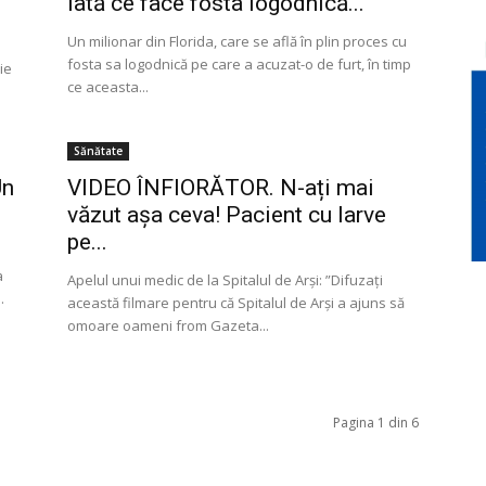
Iată ce face fosta logodnică...
Un milionar din Florida, care se află în plin proces cu
fosta sa logodnică pe care a acuzat-o de furt, în timp
ie
ce aceasta...
Sănătate
Un
VIDEO ÎNFIORĂTOR. N-ați mai
văzut așa ceva! Pacient cu larve
pe...
a
Apelul unui medic de la Spitalul de Arși: ”Difuzați
.
această filmare pentru că Spitalul de Arși a ajuns să
omoare oameni from Gazeta...
Pagina 1 din 6