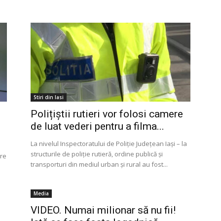
Stiri din Iasi
Polițiștii rutieri vor folosi camere
de luat vederi pentru a filma...
La nivelul Inspectoratului de Poliţie Judeţean Iaşi – la
structurile de poliţie rutieră, ordine publică şi
tre
transporturi din mediul urban şi rural au fost...
Media
VIDEO. Numai milionar să nu fii!