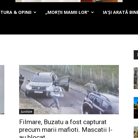
TURA & OPINII
„MORȚII MAMII LOR”
IA’ȘI ARATĂ BIN
Justiție
Filmare, Buzatu a fost capturat
precum marii mafioti. Mascatii l-
au blocat...