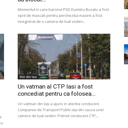
Momentul in care baronul PSD Dumitru Buzatu a fost
oprit de mascati pentru perchezitia masinii a fost
inregistrat de o camera de luat vederi...
Stiri din Iasi
Un vatman al CTP Iasi a fost
concediat pentru ca folosea...
Un vatman din Iași a ajuns in atentia conducerii
Companiei de Transport Public Iași din cauza unei
camere de luat vederi. Potrivit conducerii CTP,...
i
cu