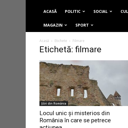
ACASĂ
POLITIC
SOCIAL
CUL
MAGAZIN
SPORT
Acasă
Etichete
Filmare
Etichetă: filmare
Știri din România
Locul unic și misterios din
România în care se petrece
acțiunea...