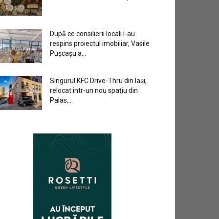
După ce consilierii locali i-au
respins proiectul imobiliar, Vasile
Pușcașu a...
Singurul KFC Drive-Thru din Iași,
relocat într-un nou spaţiu din
Palas,...