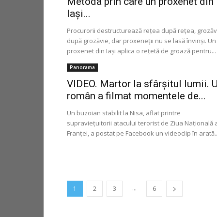
Metoda prin care un proxenet din
Iași...
Procurorii destructurează reţea după reţea, grozăv
după grozăvie, dar proxeneţii nu se lasă învinşi. Un
proxenet din Iaşi aplica o reţetă de groază pentru...
Panorama
VIDEO. Martor la sfârșitul lumii. 
român a filmat momentele de...
Un buzoian stabilit la Nisa, aflat printre
supravieţuitorii atacului terorist de Ziua Națională 
Franței, a postat pe Facebook un videoclip în arată..
...
1
2
3
6