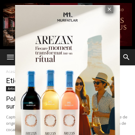
Acasă
Etichete
Femeiee
Etichetă: femeiee
Articole
Poliţiştii din Madrid au avut o mare
surpriză. Ce au găsit...
Captură de droguri surpriză pe aeroportul din Madrid. O femeie de
origine portugheză ascundea sub perucă aproape un kilogram de
cocaină. După ce i-au...