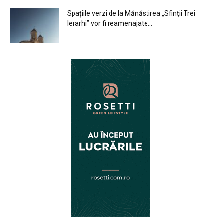
Spațiile verzi de la Mănăstirea „Sfinții Trei
Ierarhi” vor fi reamenajate...