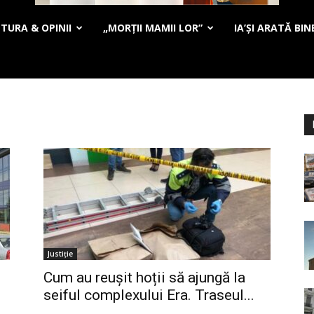
TURA & OPINII
„MORȚII MAMII LOR”
IA’ȘI ARATĂ BIN
Justiție
Cum au reușit hoții să ajungă la
seiful complexului Era. Traseul...