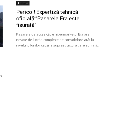
Articole
Pericol! Expertiză tehnică
oficială:“Pasarela Era este
fisurată”
Pasarela de acces către hipermarketul Era are
nevoie de lucrări complexe de consolidare atât la
nivelul pilonilor cât și la suprastructura care sprijină...
ii