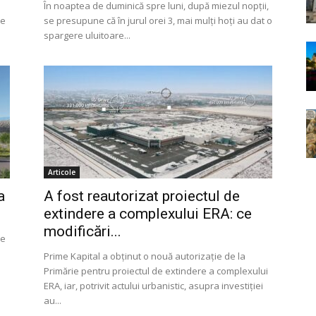
În noaptea de duminică spre luni, după miezul nopţii,
le
se presupune că în jurul orei 3, mai mulţi hoţi au dat o
spargere uluitoare...
Articole
a
A fost reautorizat proiectul de
extindere a complexului ERA: ce
modificări...
ie
Prime Kapital a obținut o nouă autorizație de la
Primărie pentru proiectul de extindere a complexului
ERA, iar, potrivit actului urbanistic, asupra investiției
au...