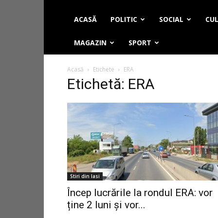
ACASĂ
POLITIC
SOCIAL
CUL
MAGAZIN
SPORT
Acasă
Etichete
ERA
Etichetă: ERA
Stiri din Iasi
Încep lucrările la rondul ERA: vor
ține 2 luni și vor...