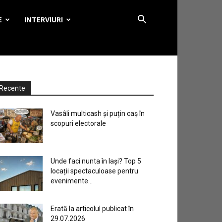
E
INTERVIURI
Recente
Vasâli multicash și puțin caș în
scopuri electorale
Unde faci nunta în Iași? Top 5
locații spectaculoase pentru
evenimente...
Erată la articolul publicat în
29.07.2026