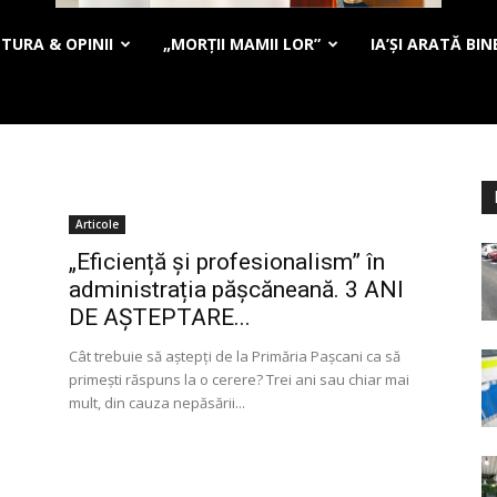
TURA & OPINII
„MORȚII MAMII LOR”
IA’ȘI ARATĂ BIN
Articole
„Eficiență și profesionalism” în
administrația pășcăneană. 3 ANI
DE AȘTEPTARE...
n
Cât trebuie să aştepţi de la Primăria Paşcani ca să
primeşti răspuns la o cerere? Trei ani sau chiar mai
mult, din cauza nepăsării...