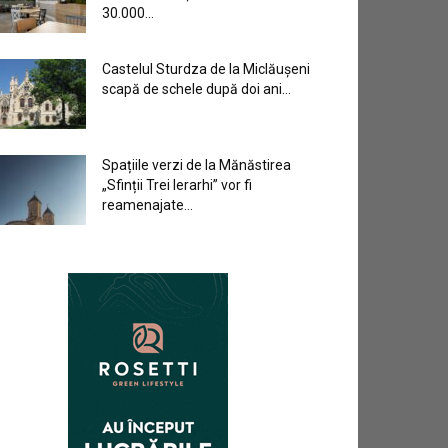
30.000...
Castelul Sturdza de la Miclăușeni
scapă de schele după doi ani...
Spațiile verzi de la Mănăstirea
„Sfinții Trei Ierarhi” vor fi
reamenajate...