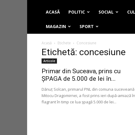
ACASĂ
POLITIC
SOCIAL
CUL
MAGAZIN
SPORT
Acasă
Etichete
Concesiune
Etichetă: concesiune
Articole
Primar din Suceava, prins cu
ȘPAGA de 5.000 de lei în...
Dănuţ Solcan, primarul PNL din comuna suceveană
Mitocu Dragomirnei, a fost prins ieri după-amiază î
flagrant în timp ce lua şpagă 5.000 de lei...