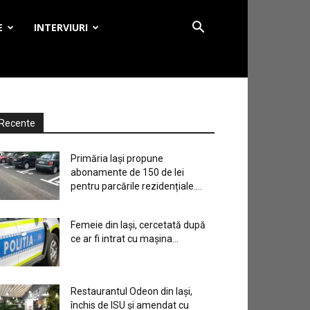
E
INTERVIURI
Recente
Primăria Iași propune
abonamente de 150 de lei
pentru parcările rezidențiale....
Femeie din Iași, cercetată după
ce ar fi intrat cu mașina...
Restaurantul Odeon din Iași,
închis de ISU și amendat cu