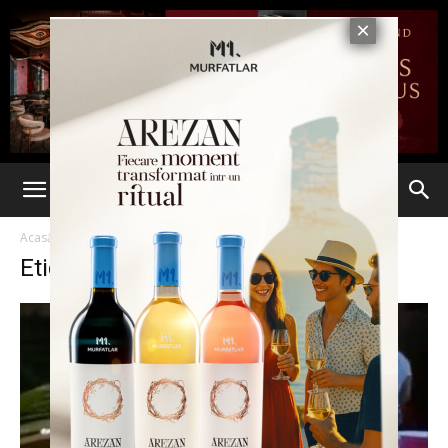
Acasă
Etichete
Colaj
Etichetă: colaj