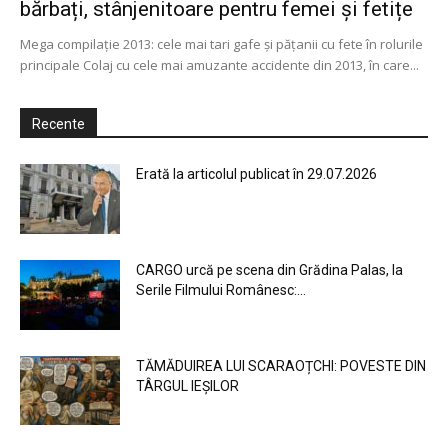
bărbați, stânjenitoare pentru femei și fetițe
Mega compilaţie 2013: cele mai tari gafe şi păţanii cu fete în rolurile
principale Colaj cu cele mai amuzante accidente din 2013, în care...
Recente
Erată la articolul publicat în 29.07.2026
CARGO urcă pe scena din Grădina Palas, la
Serile Filmului Românesc:...
TĂMĂDUIREA LUI SCARAOȚCHI: POVESTE DIN
TÂRGUL IEȘILOR