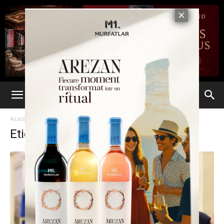
Acasă
Etichete
Ciolacu tudose
Etichetă: ciolacu tudose