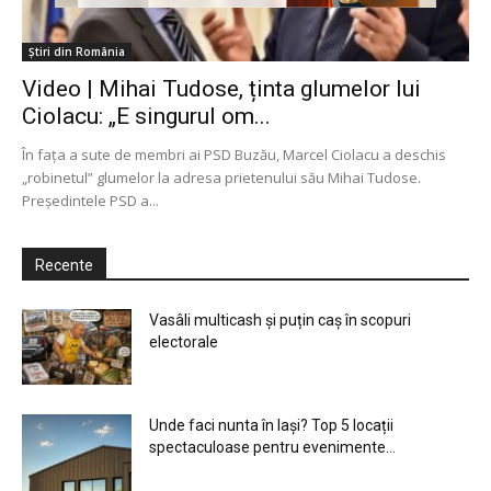
Știri din România
Video | Mihai Tudose, ținta glumelor lui
Ciolacu: „E singurul om...
În fața a sute de membri ai PSD Buzău, Marcel Ciolacu a deschis
„robinetul” glumelor la adresa prietenului său Mihai Tudose.
Președintele PSD a...
Recente
Vasâli multicash și puțin caș în scopuri
electorale
Unde faci nunta în Iași? Top 5 locații
spectaculoase pentru evenimente...