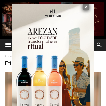
Acasă
Etichete
Chef ionut budui
Etichetă: chef ionut budui