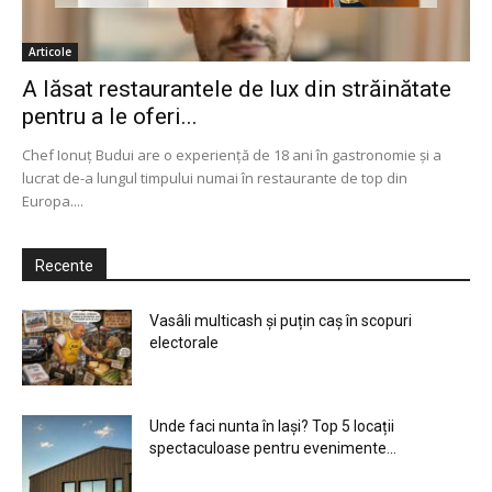
Articole
A lăsat restaurantele de lux din străinătate
pentru a le oferi...
Chef Ionuț Budui are o experiență de 18 ani în gastronomie și a
lucrat de-a lungul timpului numai în restaurante de top din
Europa....
Recente
Vasâli multicash și puțin caș în scopuri
electorale
Unde faci nunta în Iași? Top 5 locații
spectaculoase pentru evenimente...