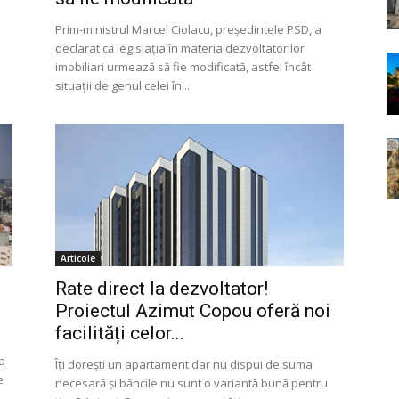
Prim-ministrul Marcel Ciolacu, preşedintele PSD, a
declarat că legislaţia în materia dezvoltatorilor
imobiliari urmează să fie modificată, astfel încât
situaţii de genul celei în...
Articole
Rate direct la dezvoltator!
Proiectul Azimut Copou oferă noi
facilități celor...
a
Îți dorești un apartament dar nu dispui de suma
e
necesară și băncile nu sunt o variantă bună pentru