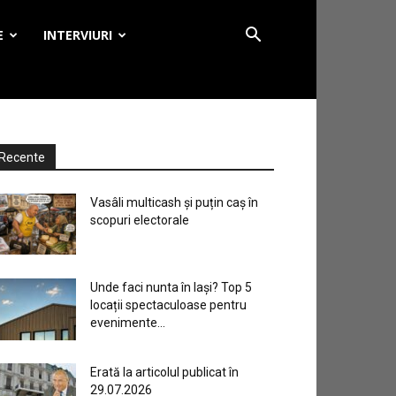
E
INTERVIURI
Recente
Vasâli multicash și puțin caș în
scopuri electorale
Unde faci nunta în Iași? Top 5
locații spectaculoase pentru
evenimente...
Erată la articolul publicat în
29.07.2026